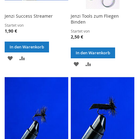
Jenzi Success Streamer
Jenzi Tools zum Fliegen
Binden
Startet von
1,90 €
Startet von
2,50 €
In den Warenkorb
In den Warenkorb
ZUR
ZUR
ZUR
ZUR
WUNSCHLISTE
VERGLEICHSLISTE
WUNSCHLISTE
VERGLEICHSLISTE
HINZUFÜGEN
HINZUFÜGEN
HINZUFÜGEN
HINZUFÜGEN