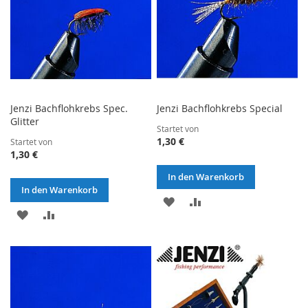
Jenzi Bachflohkrebs Spec.
Jenzi Bachflohkrebs Special
Glitter
Startet von
1,30 €
Startet von
1,30 €
In den Warenkorb
In den Warenkorb
ZUR
ZUR
ZUR
ZUR
WUNSCHLISTE
VERGLEICHSLISTE
WUNSCHLISTE
VERGLEICHSLISTE
HINZUFÜGEN
HINZUFÜGEN
HINZUFÜGEN
HINZUFÜGEN