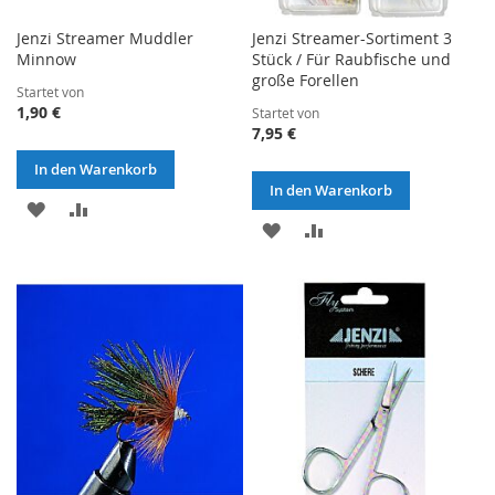
Jenzi Streamer Muddler
Jenzi Streamer-Sortiment 3
Minnow
Stück / Für Raubfische und
große Forellen
Startet von
1,90 €
Startet von
7,95 €
In den Warenkorb
In den Warenkorb
ZUR
ZUR
ZUR
ZUR
WUNSCHLISTE
VERGLEICHSLISTE
WUNSCHLISTE
VERGLEICHSLISTE
HINZUFÜGEN
HINZUFÜGEN
HINZUFÜGEN
HINZUFÜGEN