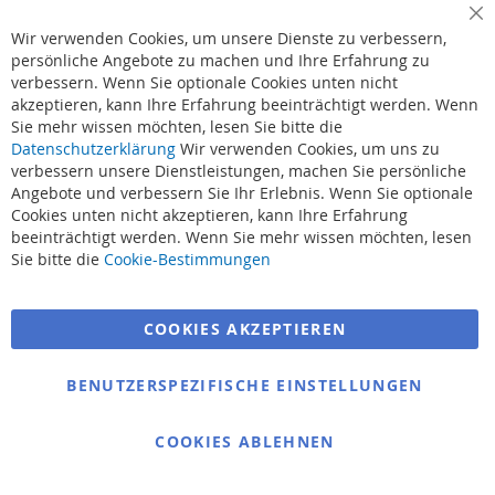
Cl
Bestellvorgang
Wir verwenden Cookies, um unsere Dienste zu verbessern,
Co
Ba
persönliche Angebote zu machen und Ihre Erfahrung zu
Versand und Lieferung
verbessern. Wenn Sie optionale Cookies unten nicht
akzeptieren, kann Ihre Erfahrung beeinträchtigt werden. Wenn
Sie mehr wissen möchten, lesen Sie bitte die
Zielfischprogramm
Datenschutzerklärung
Wir verwenden Cookies, um uns zu
verbessern unsere Dienstleistungen, machen Sie persönliche
Karpfenprogramm
Angebote und verbessern Sie Ihr Erlebnis. Wenn Sie optionale
Cookies unten nicht akzeptieren, kann Ihre Erfahrung
Friedfischprogramm
beeinträchtigt werden. Wenn Sie mehr wissen möchten, lesen
Sie bitte die
Cookie-Bestimmungen
Wallerprogramm
Raubfischprogramm
COOKIES AKZEPTIEREN
Forellenprogramm
BENUTZERSPEZIFISCHE EINSTELLUNGEN
Meeresprogramm
COOKIES ABLEHNEN
Besuchen Sie uns auf: