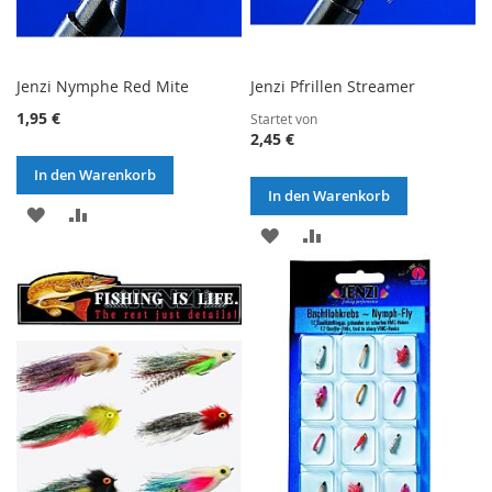
Jenzi Nymphe Red Mite
Jenzi Pfrillen Streamer
1,95 €
Startet von
2,45 €
In den Warenkorb
In den Warenkorb
ZUR
ZUR
ZUR
ZUR
WUNSCHLISTE
VERGLEICHSLISTE
WUNSCHLISTE
VERGLEICHSLISTE
HINZUFÜGEN
HINZUFÜGEN
HINZUFÜGEN
HINZUFÜGEN