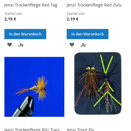
Jenzi Trockenfliege Red Tag
Jenzi Trockenfliege Red Zulu
Startet von
Startet von
2,19 €
2,19 €
In den Warenkorb
In den Warenkorb
ZUR
ZUR
ZUR
ZUR
WUNSCHLISTE
VERGLEICHSLISTE
WUNSCHLISTE
VERGLEICHSLISTE
HINZUFÜGEN
HINZUFÜGEN
HINZUFÜGEN
HINZUFÜGEN
Jenzi Trockenfliege Ritz Tups
Jenzi Trout Fly