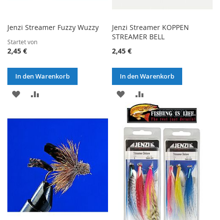
Jenzi Streamer Fuzzy Wuzzy
Jenzi Streamer KOPPEN
STREAMER BELL
Startet von
2,45 €
2,45 €
In den Warenkorb
In den Warenkorb
ZUR
ZUR
ZUR
ZUR
WUNSCHLISTE
VERGLEICHSLISTE
WUNSCHLISTE
VERGLEICHSLISTE
HINZUFÜGEN
HINZUFÜGEN
HINZUFÜGEN
HINZUFÜGEN