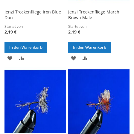
Jenzi Trockenfliege Iron Blue
Jenzi Trockenfliege March
Dun
Brown Male
Startet von
Startet von
2,19 €
2,19 €
In den Warenkorb
In den Warenkorb
ZUR
ZUR
ZUR
ZUR
WUNSCHLISTE
VERGLEICHSLISTE
WUNSCHLISTE
VERGLEICHSLISTE
HINZUFÜGEN
HINZUFÜGEN
HINZUFÜGEN
HINZUFÜGEN