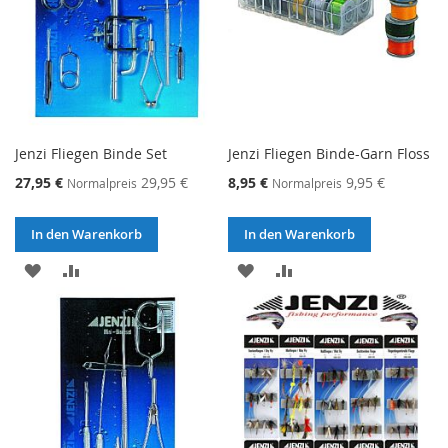
Jenzi Fliegen Binde Set
Jenzi Fliegen Binde-Garn Floss
Sonderangebot
Sonderangebot
27,95 €
29,95 €
8,95 €
9,95 €
Normalpreis
Normalpreis
In den Warenkorb
In den Warenkorb
ZUR
ZUR
ZUR
ZUR
WUNSCHLISTE
VERGLEICHSLISTE
WUNSCHLISTE
VERGLEICHSLISTE
HINZUFÜGEN
HINZUFÜGEN
HINZUFÜGEN
HINZUFÜGEN