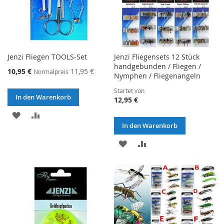
Jenzi Fliegen TOOLS-Set
Jenzi Fliegensets 12 Stück
handgebunden / Fliegen /
Sonderangebot
10,95 €
11,95 €
Normalpreis
Nymphen / Fliegenangeln
Startet von
In den Warenkorb
12,95 €
ZUR
ZUR
In den Warenkorb
WUNSCHLISTE
VERGLEICHSLISTE
ZUR
ZUR
HINZUFÜGEN
HINZUFÜGEN
WUNSCHLISTE
VERGLEICHSLISTE
HINZUFÜGEN
HINZUFÜGEN