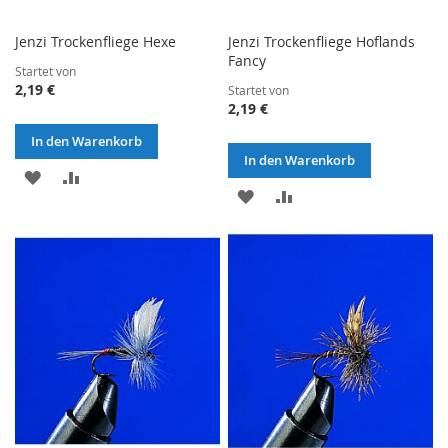
Jenzi Trockenfliege Hexe
Jenzi Trockenfliege Hoflands
Fancy
Startet von
2,19 €
Startet von
2,19 €
In den Warenkorb
In den Warenkorb
ZUR
ZUR
ZUR
ZUR
WUNSCHLISTE
VERGLEICHSLISTE
WUNSCHLISTE
VERGLEICHSLISTE
HINZUFÜGEN
HINZUFÜGEN
HINZUFÜGEN
HINZUFÜGEN