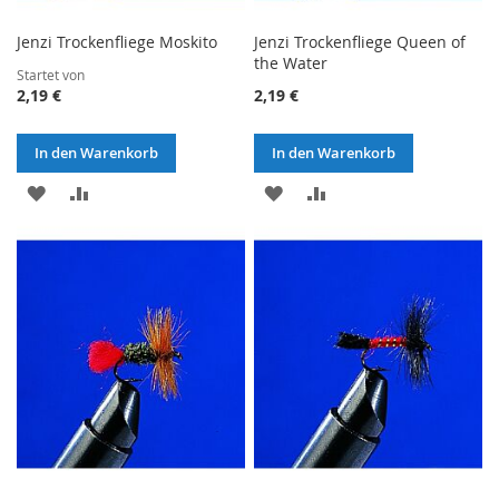
Jenzi Trockenfliege Moskito
Jenzi Trockenfliege Queen of
the Water
Startet von
2,19 €
2,19 €
In den Warenkorb
In den Warenkorb
ZUR
ZUR
ZUR
ZUR
WUNSCHLISTE
VERGLEICHSLISTE
WUNSCHLISTE
VERGLEICHSLISTE
HINZUFÜGEN
HINZUFÜGEN
HINZUFÜGEN
HINZUFÜGEN