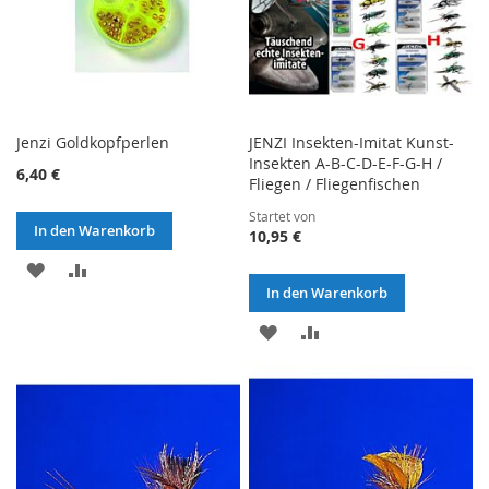
Jenzi Goldkopfperlen
JENZI Insekten-Imitat Kunst-
Insekten A-B-C-D-E-F-G-H /
6,40 €
Fliegen / Fliegenfischen
Startet von
In den Warenkorb
10,95 €
ZUR
ZUR
In den Warenkorb
WUNSCHLISTE
VERGLEICHSLISTE
ZUR
ZUR
HINZUFÜGEN
HINZUFÜGEN
WUNSCHLISTE
VERGLEICHSLISTE
HINZUFÜGEN
HINZUFÜGEN