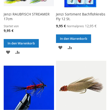
Jenzi RAUBFISCH STREAMER
Jenzi Sortiment Bachflohkrebs
17cm
Fly 12 St.
Sonderangebot
9,95 €
12,95 €
Startet von
Normalpreis
9,95 €
In den Warenkorb
In den Warenkorb
ZUR
ZUR
ZUR
ZUR
WUNSCHLISTE
VERGLEICHSLISTE
WUNSCHLISTE
VERGLEICHSLISTE
HINZUFÜGEN
HINZUFÜGEN
HINZUFÜGEN
HINZUFÜGEN