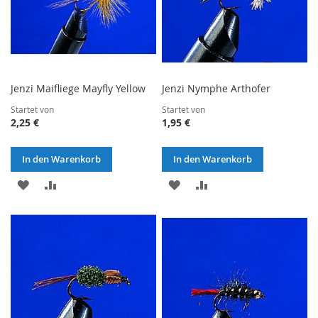
Jenzi Maifliege Mayfly Yellow
Jenzi Nymphe Arthofer
Startet von
Startet von
2,25 €
1,95 €
In den Warenkorb
In den Warenkorb
ZUR
ZUR
ZUR
ZUR
WUNSCHLISTE
VERGLEICHSLISTE
WUNSCHLISTE
VERGLEICHSLISTE
HINZUFÜGEN
HINZUFÜGEN
HINZUFÜGEN
HINZUFÜGEN