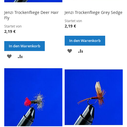
Jenzi Trockenfliege Deer Hair
Jenzi Trockenfliege Grey Sedge
Fly
Startet von
2,19 €
Startet von
2,19 €
In den Warenkorb
In den Warenkorb
ZUR
ZUR
ZUR
ZUR
WUNSCHLISTE
VERGLEICHSLISTE
WUNSCHLISTE
VERGLEICHSLISTE
HINZUFÜGEN
HINZUFÜGEN
HINZUFÜGEN
HINZUFÜGEN