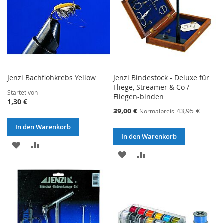
Jenzi Bachflohkrebs Yellow
Jenzi Bindestock - Deluxe für
Fliege, Streamer & Co /
Startet von
Fliegen-binden
1,30 €
Sonderangebot
39,00 €
43,95 €
Normalpreis
In den Warenkorb
In den Warenkorb
ZUR
ZUR
ZUR
ZUR
WUNSCHLISTE
VERGLEICHSLISTE
WUNSCHLISTE
VERGLEICHSLISTE
HINZUFÜGEN
HINZUFÜGEN
HINZUFÜGEN
HINZUFÜGEN