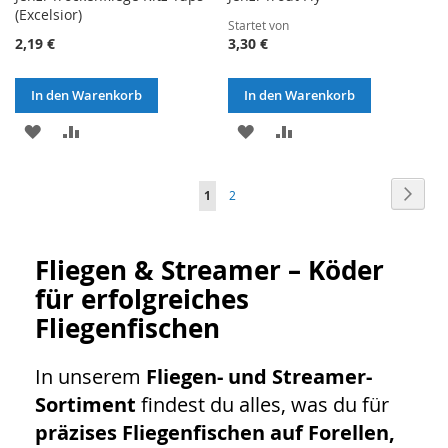
(Excelsior)
Startet von
2,19 €
3,30 €
In den Warenkorb
In den Warenkorb
ZUR
ZUR
ZUR
ZUR
WUNSCHLISTE
VERGLEICHSLISTE
WUNSCHLISTE
VERGLEICHSLISTE
Seite
Seite
Weite
Sie
Seite
1
2
HINZUFÜGEN
HINZUFÜGEN
HINZUFÜGEN
HINZUFÜGEN
lesen
gerade
Fliegen & Streamer – Köder
Seite
für erfolgreiches
Fliegenfischen
In unserem
Fliegen- und Streamer-
Sortiment
findest du alles, was du für
präzises Fliegenfischen auf Forellen,