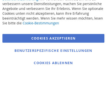
verbessern unsere Dienstleistungen, machen Sie persönliche
Angebote und verbessern Sie Ihr Erlebnis. Wenn Sie optionale
Cookies unten nicht akzeptieren, kann Ihre Erfahrung
beeinträchtigt werden. Wenn Sie mehr wissen möchten, lesen
Suchbegriffe
Sie bitte die
Cookie-Bestimmungen
Erweiterte Suche
COOKIES AKZEPTIEREN
Bestellungen und Rücksendungen
Kontaktieren Sie uns
BENUTZERSPEZIFISCHE EINSTELLUNGEN
Cookie Einstellungen
COOKIES ABLEHNEN
© 2025 bigangeln.de
Übernehmen