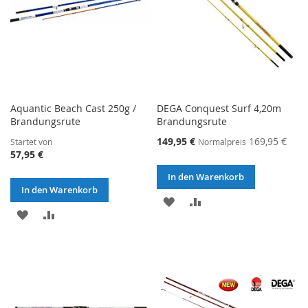
Aquantic Beach Cast 250g /
DEGA Conquest Surf 4,20m
Brandungsrute
Brandungsrute
Sonderangebot
149,95 €
169,95 €
Startet von
Normalpreis
57,95 €
In den Warenkorb
In den Warenkorb
ZUR
ZUR
ZUR
ZUR
WUNSCHLISTE
VERGLEICHSLISTE
WUNSCHLISTE
VERGLEICHSLISTE
HINZUFÜGEN
HINZUFÜGEN
HINZUFÜGEN
HINZUFÜGEN