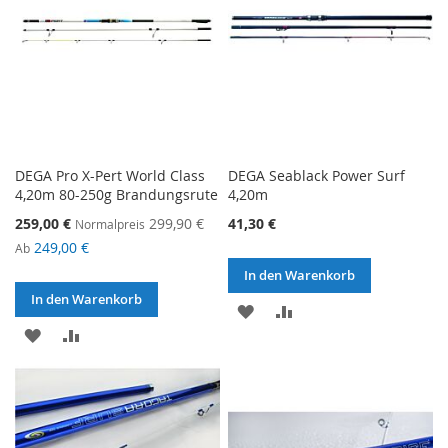
DEGA Pro X-Pert World Class
DEGA Seablack Power Surf
4,20m 80-250g Brandungsrute
4,20m
Sonderangebot
259,00 €
299,90 €
41,30 €
Normalpreis
249,00 €
Ab
In den Warenkorb
In den Warenkorb
ZUR
ZUR
ZUR
ZUR
WUNSCHLISTE
VERGLEICHSLISTE
WUNSCHLISTE
VERGLEICHSLISTE
HINZUFÜGEN
HINZUFÜGEN
HINZUFÜGEN
HINZUFÜGEN