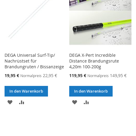
DEGA Universal Surf-Tip/
DEGA X-Pert Incredible
Nachrüstset für
Distance Brandungsrute
Brandungruten / Bissanzeige
4,20m 100-200g
Sonderangebot
Sonderangebot
19,95 €
22,95 €
119,95 €
149,95 €
Normalpreis
Normalpreis
In den Warenkorb
In den Warenkorb
ZUR
ZUR
ZUR
ZUR
WUNSCHLISTE
VERGLEICHSLISTE
WUNSCHLISTE
VERGLEICHSLISTE
HINZUFÜGEN
HINZUFÜGEN
HINZUFÜGEN
HINZUFÜGEN