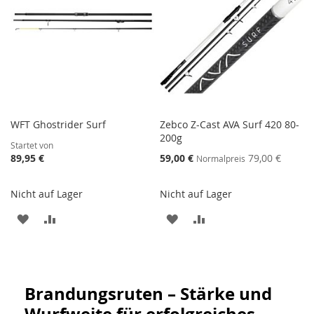
WFT Ghostrider Surf
Zebco Z-Cast AVA Surf 420 80-
200g
Startet von
Sonderangebot
89,95 €
59,00 €
79,00 €
Normalpreis
Nicht auf Lager
Nicht auf Lager
ZUR
ZUR
ZUR
ZUR
WUNSCHLISTE
VERGLEICHSLISTE
WUNSCHLISTE
VERGLEICHSLISTE
HINZUFÜGEN
HINZUFÜGEN
HINZUFÜGEN
HINZUFÜGEN
Brandungsruten – Stärke und
Wurfweite für erfolgreiches