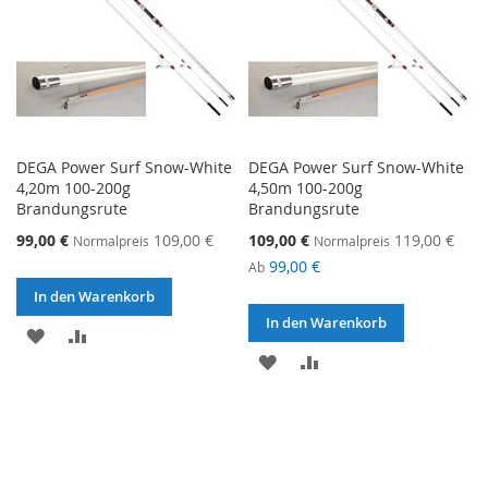
DEGA Power Surf Snow-White
DEGA Power Surf Snow-White
4,20m 100-200g
4,50m 100-200g
Brandungsrute
Brandungsrute
Sonderangebot
Sonderangebot
99,00 €
109,00 €
109,00 €
119,00 €
Normalpreis
Normalpreis
99,00 €
Ab
In den Warenkorb
In den Warenkorb
ZUR
ZUR
ZUR
ZUR
WUNSCHLISTE
VERGLEICHSLISTE
WUNSCHLISTE
VERGLEICHSLISTE
HINZUFÜGEN
HINZUFÜGEN
HINZUFÜGEN
HINZUFÜGEN