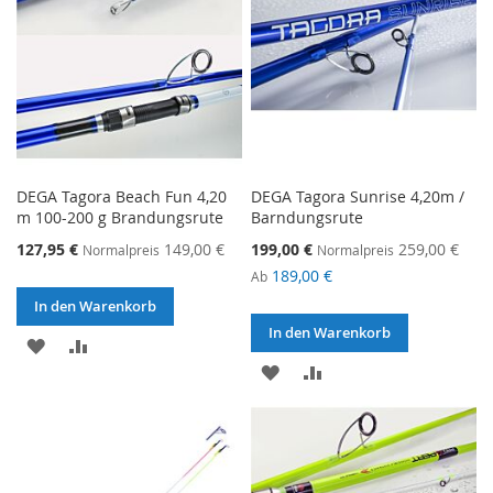
DEGA Tagora Beach Fun 4,20
DEGA Tagora Sunrise 4,20m /
m 100-200 g Brandungsrute
Barndungsrute
Sonderangebot
Sonderangebot
127,95 €
149,00 €
199,00 €
259,00 €
Normalpreis
Normalpreis
189,00 €
Ab
In den Warenkorb
In den Warenkorb
ZUR
ZUR
ZUR
ZUR
WUNSCHLISTE
VERGLEICHSLISTE
WUNSCHLISTE
VERGLEICHSLISTE
HINZUFÜGEN
HINZUFÜGEN
HINZUFÜGEN
HINZUFÜGEN