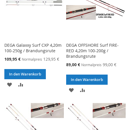
DEGA Galaxxy Surf CXP 4,20m
DEGA OFFSHORE Surf FIRE-
100-250g / Brandungsrute
RED 4,20m 100-200g /
Brandungsrute
Sonderangebot
109,95 €
129,95 €
Normalpreis
Sonderangebot
89,00 €
99,00 €
Normalpreis
In den Warenkorb
In den Warenkorb
ZUR
ZUR
ZUR
ZUR
WUNSCHLISTE
VERGLEICHSLISTE
WUNSCHLISTE
VERGLEICHSLISTE
HINZUFÜGEN
HINZUFÜGEN
HINZUFÜGEN
HINZUFÜGEN