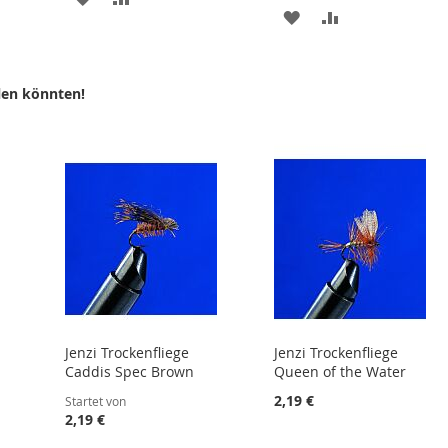
ZUR
ZUR
WUNSCHLISTE
VERGLEICHSLISTE
LISTE
WUNSCHLISTE
VERGLEICHSLI
HINZUFÜGEN
HINZUFÜGEN
N
HINZUFÜGEN
HINZUFÜGEN
len könnten!
Jenzi Trockenfliege
Jenzi Trockenfliege
Caddis Spec Brown
Queen of the Water
2,19 €
Startet von
2,19 €