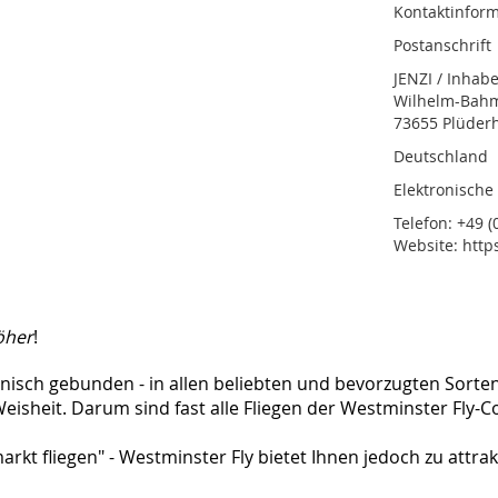
Kontaktinform
Postanschrift
JENZI / Inhab
Wilhelm-Bahmü
73655 Plüder
Deutschland
Elektronische
Telefon: +49 (0
Website: http
öher
!
ännisch gebunden - in allen beliebten und bevorzugten Sor
te Weisheit. Darum sind fast alle Fliegen der Westminster Fl
arkt fliegen" - Westminster Fly bietet Ihnen jedoch zu attra