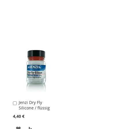
Jenzi Dry Fly
In
Silicone / flüssig
den
Warenkorb
4,40 €
ZUR
ZUR