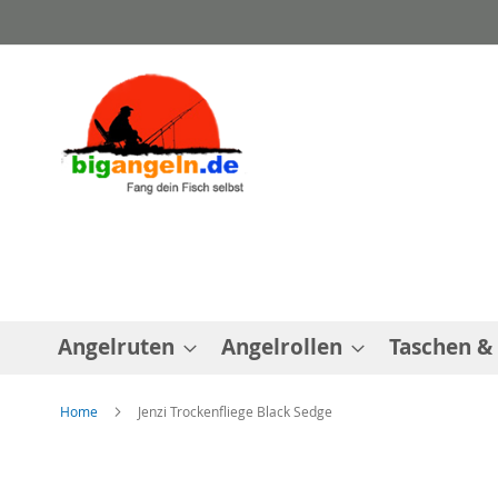
Direkt
zum
Inhalt
Angelruten
Angelrollen
Taschen &
Home
Jenzi Trockenfliege Black Sedge
Zum
Ende