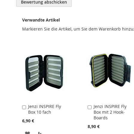
Bewertung abschicken
Verwandte Artikel
Markieren Sie die Artikel, um Sie dem Warenkorb hinz
Jenzi INSPIRE Fly
Jenzi INSPIRE Fly
In
In
Box 10 fach
Box mit 2 Hook-
den
den
Boards
Warenkorb
Warenkorb
6,90 €
8,90 €
ZUR
ZUR