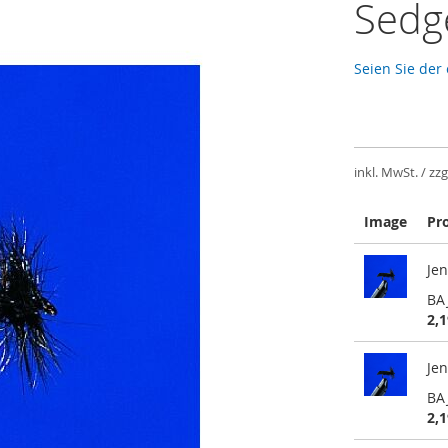
Sedg
Seien Sie der
inkl. MwSt. / zzg
Image
Pr
Gruppiert
Jen
Produkte
-
BA
Artikel
2,1
Jen
BA
2,1