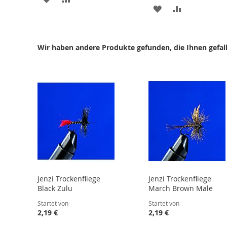
ZUR
ZUR
WUNSCHLISTE
VERGLEICHSLISTE
WUNSCHLISTE
VERGLEICHS
HINZUFÜGEN
HINZUFÜGEN
HINZUFÜGEN
HINZUFÜGE
Wir haben andere Produkte gefunden, die Ihnen gefal
Jenzi Trockenfliege
Jenzi Trockenfliege
Black Zulu
March Brown Male
Startet von
Startet von
2,19 €
2,19 €