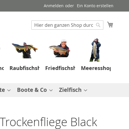
Anmelden
Ein Konto erstellen
Suche
Mein W
Suche
hop
Raubfischshop
Friedfischshop
Meeresshop
te
Boote & Co
Zielfisch
 Trockenfliege Black