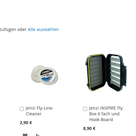
uzufügen oder
Alle auswählen
Jenzi Fly-Line-
Jenzi INSPIRE Fly
In
In
Cleaner
Box 6 fach und
den
den
Hook-Board
Warenkorb
Warenkorb
2,90 €
8,90 €
ZUR
ZUR