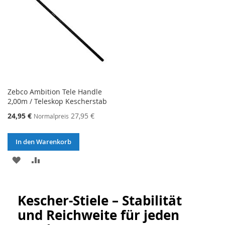
Zebco Ambition Tele Handle
2,00m / Teleskop Kescherstab
Sonderangebot
24,95 €
27,95 €
Normalpreis
In den Warenkorb
ZUR
ZUR
WUNSCHLISTE
VERGLEICHSLISTE
HINZUFÜGEN
HINZUFÜGEN
Kescher-Stiele – Stabilität
und Reichweite für jeden