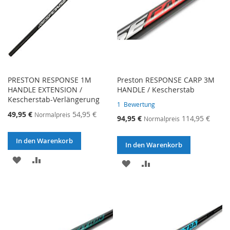
PRESTON RESPONSE 1M
Preston RESPONSE CARP 3M
HANDLE EXTENSION /
HANDLE / Kescherstab
Kescherstab-Verlängerung
1
Bewertung
Sonderangebot
49,95 €
54,95 €
Normalpreis
Sonderangebot
94,95 €
114,95 €
Normalpreis
In den Warenkorb
In den Warenkorb
ZUR
ZUR
ZUR
ZUR
WUNSCHLISTE
VERGLEICHSLISTE
WUNSCHLISTE
VERGLEICHSLISTE
HINZUFÜGEN
HINZUFÜGEN
HINZUFÜGEN
HINZUFÜGEN