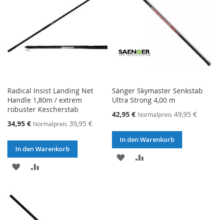
Radical Insist Landing Net
Sänger Skymaster Senkstab
Handle 1,80m / extrem
Ultra Strong 4,00 m
robuster Kescherstab
Sonderangebot
42,95 €
49,95 €
Normalpreis
Sonderangebot
34,95 €
39,95 €
Normalpreis
In den Warenkorb
In den Warenkorb
ZUR
ZUR
ZUR
ZUR
WUNSCHLISTE
VERGLEICHSLISTE
WUNSCHLISTE
VERGLEICHSLISTE
HINZUFÜGEN
HINZUFÜGEN
HINZUFÜGEN
HINZUFÜGEN