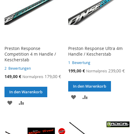
Preston Response
Preston Response Ultra 4m
Competition 4 m Handle /
Handle / Kescherstab
Kescherstab
1
Bewertung
2
Bewertungen
Sonderangebot
199,00 €
239,00 €
Normalpreis
Sonderangebot
149,00 €
179,00 €
Normalpreis
In den Warenkorb
In den Warenkorb
ZUR
ZUR
ZUR
ZUR
WUNSCHLISTE
VERGLEICHSLISTE
WUNSCHLISTE
VERGLEICHSLISTE
HINZUFÜGEN
HINZUFÜGEN
HINZUFÜGEN
HINZUFÜGEN