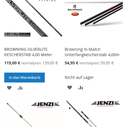
BROWNING SILVERLITE
Browning Xi-Match
KESCHERSTAB 4,00 Meter
Unterfangkescherstab 4,00m
Sonderangebot
Sonderangebot
119,00 €
139,00 €
54,95 €
59,95 €
Normalpreis
Normalpreis
Nicht auf Lager
In den Warenkorb
ZUR
ZUR
ZUR
ZUR
WUNSCHLISTE
VERGLEICHSLISTE
WUNSCHLISTE
VERGLEICHSLISTE
HINZUFÜGEN
HINZUFÜGEN
HINZUFÜGEN
HINZUFÜGEN