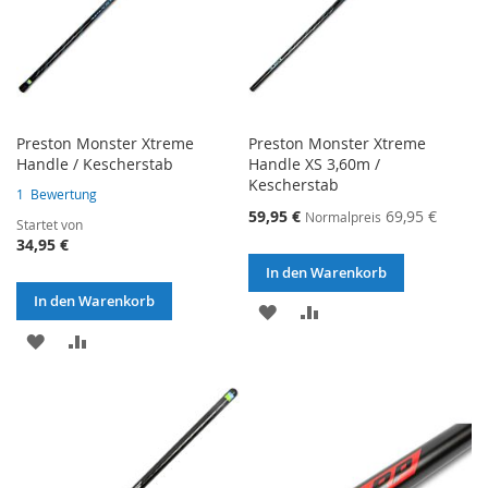
Preston Monster Xtreme
Preston Monster Xtreme
Handle / Kescherstab
Handle XS 3,60m /
Kescherstab
1
Bewertung
Sonderangebot
59,95 €
69,95 €
Normalpreis
Startet von
34,95 €
In den Warenkorb
In den Warenkorb
ZUR
ZUR
ZUR
ZUR
WUNSCHLISTE
VERGLEICHSLISTE
WUNSCHLISTE
VERGLEICHSLISTE
HINZUFÜGEN
HINZUFÜGEN
HINZUFÜGEN
HINZUFÜGEN