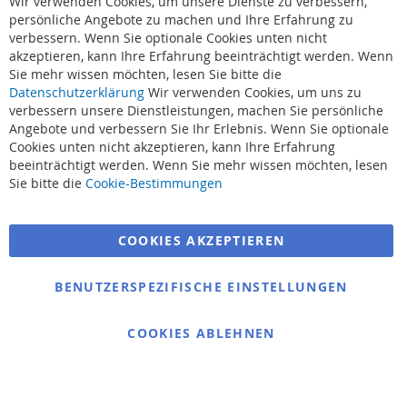
Wir verwenden Cookies, um unsere Dienste zu verbessern,
Co
Ba
persönliche Angebote zu machen und Ihre Erfahrung zu
verbessern. Wenn Sie optionale Cookies unten nicht
akzeptieren, kann Ihre Erfahrung beeinträchtigt werden. Wenn
Sie mehr wissen möchten, lesen Sie bitte die
Datenschutzerklärung
Wir verwenden Cookies, um uns zu
verbessern unsere Dienstleistungen, machen Sie persönliche
Angebote und verbessern Sie Ihr Erlebnis. Wenn Sie optionale
Cookies unten nicht akzeptieren, kann Ihre Erfahrung
beeinträchtigt werden. Wenn Sie mehr wissen möchten, lesen
Suchbegriffe
Sie bitte die
Cookie-Bestimmungen
Erweiterte Suche
COOKIES AKZEPTIEREN
Bestellungen und Rücksendungen
Kontaktieren Sie uns
BENUTZERSPEZIFISCHE EINSTELLUNGEN
Cookie Einstellungen
COOKIES ABLEHNEN
© 2025 bigangeln.de