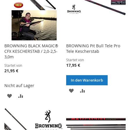
BROWNING BLACK MAGIC®
BROWNING Pit Bull Tele Pro
CFX KESCHERSTAB / 2,0-2,5-
Tele Kescherstab
3,0m
Startet von
17,95 €
Startet von
21,95 €
In den Warenkorb
Nicht auf Lager
ZUR
ZUR
ZUR
ZUR
WUNSCHLISTE
VERGLEICHSLISTE
WUNSCHLISTE
VERGLEICHSLISTE
HINZUFÜGEN
HINZUFÜGEN
HINZUFÜGEN
HINZUFÜGEN