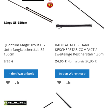
Quantum Magic Trout UL-
RADICAL AFTER DARK
Unterfangkescherstab 85-
KESCHERSTAB COMPACT /
150cm
zweiteilige Kescherstab 1,80m
Sonderangebot
9,95 €
24,95 €
26,95 €
Normalpreis
In den Warenkorb
In den Warenkorb
ZUR
ZUR
ZUR
ZUR
WUNSCHLISTE
VERGLEICHSLISTE
WUNSCHLISTE
VERGLEICHSLISTE
HINZUFÜGEN
HINZUFÜGEN
HINZUFÜGEN
HINZUFÜGEN