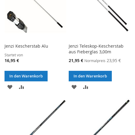
Jenzi Kescherstab Alu
Jenzi Teleskop-Kescherstab
aus Fieberglas 3,00m
Startet von
Sonderangebot
16,95 €
21,95 €
23,95 €
Normalpreis
In den Warenkorb
In den Warenkorb
ZUR
ZUR
ZUR
ZUR
WUNSCHLISTE
VERGLEICHSLISTE
WUNSCHLISTE
VERGLEICHSLISTE
HINZUFÜGEN
HINZUFÜGEN
HINZUFÜGEN
HINZUFÜGEN