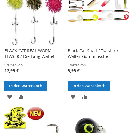
BLACK CAT REAL WORM
Black Cat Shad / Twister /
TEASER / Die Fang Waffe!
Waller-Gummifische
Startet von
Startet von
17,95 €
5,95 €
In den Warenkorb
In den Warenkorb
ZUR
ZUR
ZUR
ZUR
WUNSCHLISTE
VERGLEICHSLISTE
WUNSCHLISTE
VERGLEICHSLISTE
HINZUFÜGEN
HINZUFÜGEN
HINZUFÜGEN
HINZUFÜGEN