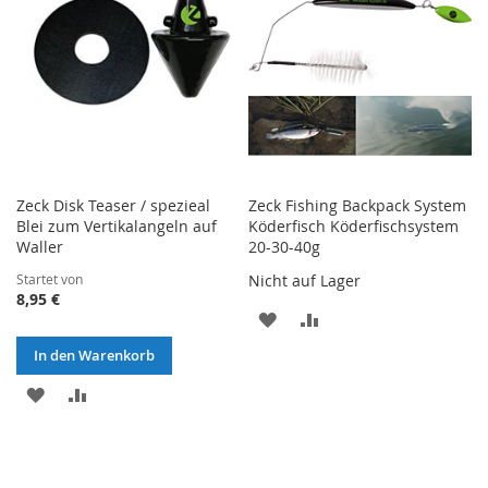
Zeck Disk Teaser / spezieal
Zeck Fishing Backpack System
Blei zum Vertikalangeln auf
Köderfisch Köderfischsystem
Waller
20-30-40g
Startet von
Nicht auf Lager
8,95 €
ZUR
ZUR
In den Warenkorb
WUNSCHLISTE
VERGLEICHSLISTE
ZUR
ZUR
HINZUFÜGEN
HINZUFÜGEN
WUNSCHLISTE
VERGLEICHSLISTE
HINZUFÜGEN
HINZUFÜGEN