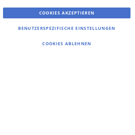
Erweiterte Suche
COOKIES AKZEPTIEREN
Bestellungen und Rücksendungen
Kontaktieren Sie uns
BENUTZERSPEZIFISCHE EINSTELLUNGEN
Cookie Einstellungen
COOKIES ABLEHNEN
© 2025 bigangeln.de
Übernehmen