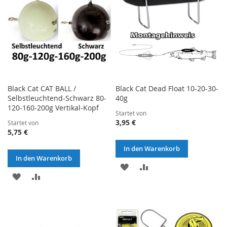
Black Cat CAT BALL /
Black Cat Dead Float 10-20-30-
Selbstleuchtend-Schwarz 80-
40g
120-160-200g Vertikal-Kopf
Startet von
3,95 €
Startet von
5,75 €
In den Warenkorb
In den Warenkorb
ZUR
ZUR
ZUR
ZUR
WUNSCHLISTE
VERGLEICHSLISTE
WUNSCHLISTE
VERGLEICHSLISTE
HINZUFÜGEN
HINZUFÜGEN
HINZUFÜGEN
HINZUFÜGEN