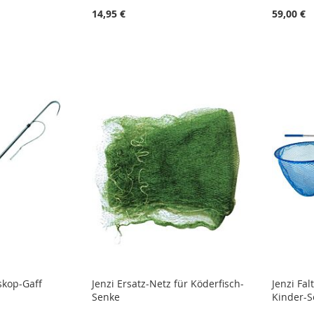
14,95 €
59,00 €
STE
STE
STE
STE
skop-Gaff
Jenzi Ersatz-Netz für Köderfisch-
Jenzi Fa
Senke
Kinder-S