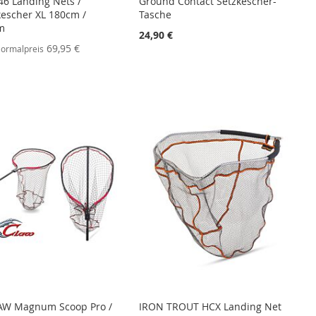
46 Landing Nets /
Ground Contact Setzkescher-
escher XL 180cm /
Tasche
m
24,90 €
ebot
69,95 €
ormalpreis
AW Magnum Scoop Pro /
IRON TROUT HCX Landing Net