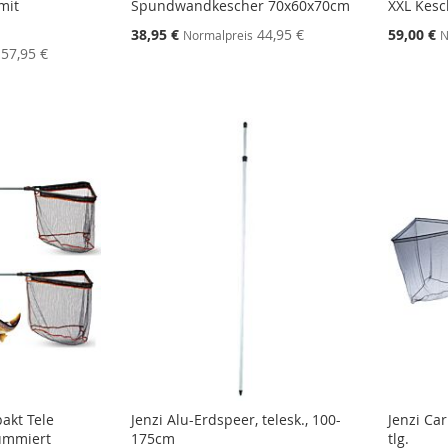
mit
Spundwandkescher 70x60x70cm
XXL Kesc
Sonderangebot
Sonderang
38,95 €
44,95 €
59,00 €
Normalpreis
N
57,95 €
STE
STE
STE
STE
kt Tele
Jenzi Alu-Erdspeer, telesk., 100-
Jenzi Ca
ummiert
175cm
tlg.