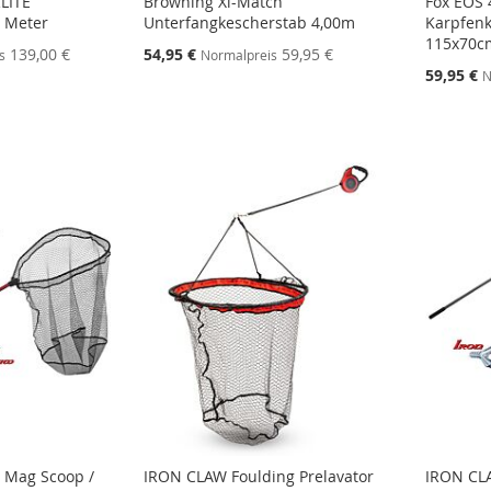
LITE
Browning Xi-Match
Fox EOS 
 Meter
Unterfangkescherstab 4,00m
Karpfenk
115x70c
Sonderangebot
139,00 €
54,95 €
59,95 €
s
Normalpreis
Sonderang
59,95 €
N
STE
STE
STE
STE
 Mag Scoop /
IRON CLAW Foulding Prelavator
IRON CL