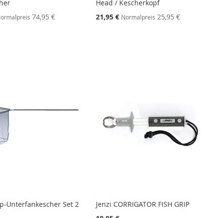
her
Head / Kescherkopf
ebot
Sonderangebot
74,95 €
21,95 €
25,95 €
ormalpreis
Normalpreis
rp-Unterfankescher Set 2
Jenzi CORRIGATOR FISH GRIP