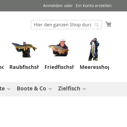
Anmelden
Ein Konto erstellen
Suche
Mein W
Suche
hop
Raubfischshop
Friedfischshop
Meeresshop
te
Boote & Co
Zielfisch