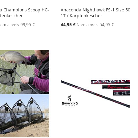
a Champions Scoop HC-
Anaconda Nighthawk FS-1 Size 50
fenkescher
1T / Karpfenkescher
ebot
Sonderangebot
99,95 €
44,95 €
54,95 €
ormalpreis
Normalpreis