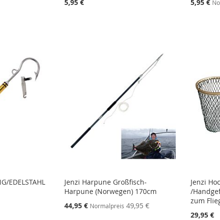
Sonderang
5,95 €
5,95 €
No
STE
STE
STE
STE
NG/EDELSTAHL
Jenzi Harpune Großfisch-
Jenzi Ho
Harpune (Norwegen) 170cm
/Handgef
zum Flie
Sonderangebot
44,95 €
49,95 €
Normalpreis
29,95 €