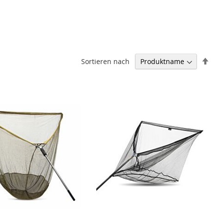
In
Sortieren nach
ab
Re