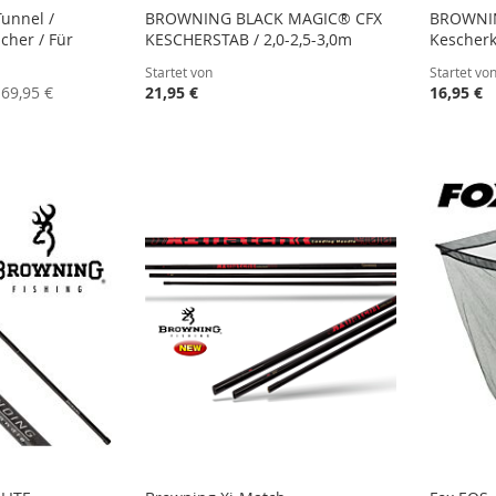
Tunnel /
BROWNING BLACK MAGIC® CFX
BROWNING
cher / Für
KESCHERSTAB / 2,0-2,5-3,0m
Kescherk
Startet von
Startet vo
69,95 €
21,95 €
16,95 €
STE
STE
STE
STE