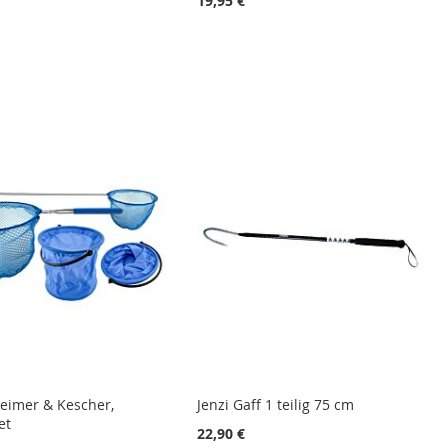
19,95 €
lteimer & Kescher,
Jenzi Gaff 1 teilig 75 cm
et
22,90 €