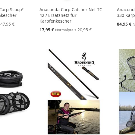
arp Scoop²
Anaconda Carp Catcher Net TC-
Anacond
enkescher
42 / Ersatznetz für
330 Karp
Karpfenkescher
Sonderang
47,95 €
84,95 €
N
Sonderangebot
17,95 €
20,95 €
Normalpreis
STE
STE
STE
STE