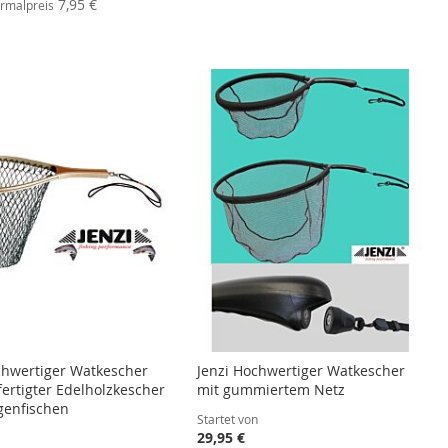
ebot
7,95 €
rmalpreis
chwertiger Watkescher
Jenzi Hochwertiger Watkescher
ertigter Edelholzkescher
mit gummiertem Netz
genfischen
Startet von
29,95 €