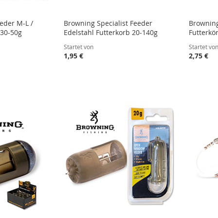
eder M-L /
Browning Specialist Feeder
Browning
-30-50g
Edelstahl Futterkorb 20-140g
Futterkör
Startet von
Startet vo
1,95 €
2,75 €
STE
STE
STE
STE