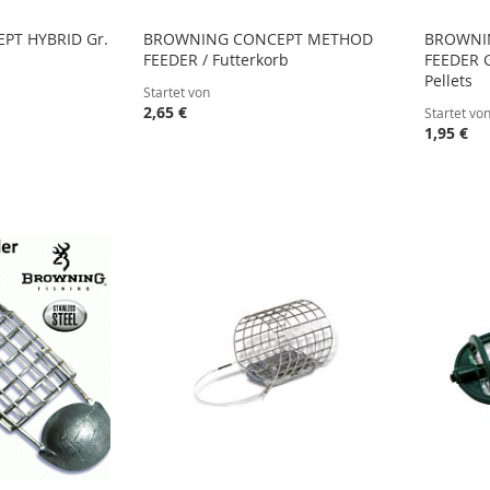
T HYBRID Gr.
BROWNING CONCEPT METHOD
BROWNIN
FEEDER / Futterkorb
FEEDER G
Pellets
Startet von
2,65 €
Startet vo
1,95 €
STE
STE
STE
STE