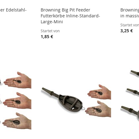
er Edelstahl-
Browning Big Pit Feeder
Browning
Futterkörbe Inline-Standard-
in massi
Large-Mini
Startet vo
3,25 €
Startet von
1,85 €
STE
STE
STE
STE