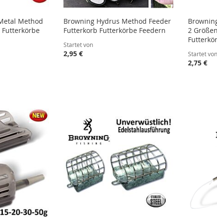
Metal Method
Browning Hydrus Method Feeder
Browning
 Futterkörbe
Futterkorb Futterkörbe Feedern
2 Größen
Futterkö
Startet von
2,95 €
Startet vo
2,75 €
STE
STE
STE
STE