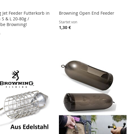
 Jet Feeder Futterkorb in
Browning Open End Feeder
 S & L 20-80g /
Startet von
rbe Browning!
1,30 €
n