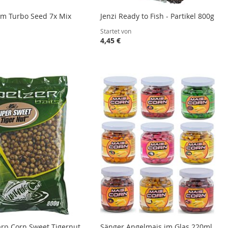
m Turbo Seed 7x Mix
Jenzi Ready to Fish - Partikel 800g
Startet von
4,45 €
arp Corn Sweet Tigernut
Sänger Angelmais im Glas 220ml