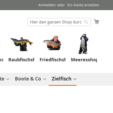
Anmelden
Ein Konto erstellen
Suche
Mein W
Suche
hop
Raubfischshop
Friedfischshop
Meeresshop
te
Boote & Co
Zielfisch