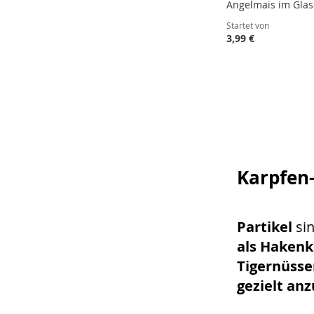
Angelmais im Glas
Startet von
3,99 €
In den Warenkorb
ZUR
WUNSCHLISTE
ZUR
HINZUFÜGEN
VERGLEICHSLI
HINZUFÜGEN
Karpfen-
Partikel
sin
als Haken
Tigernüsse
gezielt an