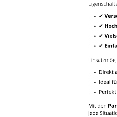
Eigenschaft
✔
Vers
✔
Hoch
✔
Viels
✔
Einf
Einsatzmögl
Direkt 
Ideal f
Perfekt
Mit den
Par
jede Situati