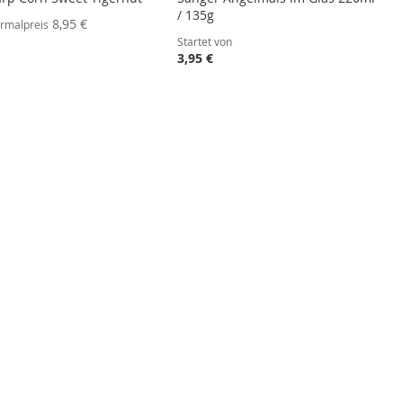
/ 135g
ebot
8,95 €
rmalpreis
Startet von
3,95 €