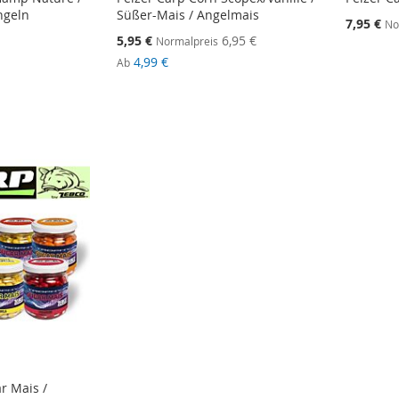
ngeln
Süßer-Mais / Angelmais
Sonderang
7,95 €
No
Sonderangebot
5,95 €
6,95 €
Normalpreis
4,99 €
Ab
STE
STE
STE
STE
r Mais /