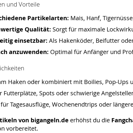
en und Vorteile
chiedene Partikelarten:
Mais, Hanf, Tigernüsse,
wertige Qualität:
Sorgt für maximale Lockwirk
eitig einsetzbar:
Als Hakenköder, Beifutter od
ach anzuwenden:
Optimal für Anfänger und Prof
ichkeiten
am Haken oder kombiniert mit Boilies, Pop-Ups u
ür Futterplätze, Spots oder schwierige Angelstelle
 für Tagesausflüge, Wochenendtrips oder länger
tikeln von bigangeln.de
erhöhst du die
Fangch
on vorbereitet.