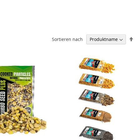
In
Sortieren nach
ab
Re