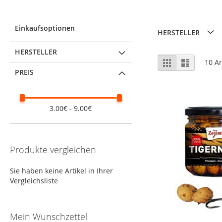
Einkaufsoptionen
HERSTELLER
HERSTELLER
Ansicht
Raster
Liste
10
Ar
als
PREIS
3.00€ - 9.00€
Produkte vergleichen
Sie haben keine Artikel in Ihrer
Vergleichsliste
Mein Wunschzettel