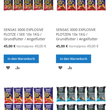
SENSAS 3000 EXPLOSIVE
SENSAS 3000 EXPLOSIVE
PLOTZE / SEE 10x 1KG /
PLOTZEN 10x 1KG /
Grundfutter / Angelfutter
Grundfutter / Angelfutter
Sonderangebot
Sonderangebot
45,00 €
49,00 €
45,00 €
49,00 €
Normalpreis
Normalpreis
In den Warenkorb
In den Warenkorb
ZUR
ZUR
ZUR
ZUR
WUNSCHLISTE
VERGLEICHSLISTE
WUNSCHLISTE
VERGLEICHSLISTE
HINZUFÜGEN
HINZUFÜGEN
HINZUFÜGEN
HINZUFÜGEN