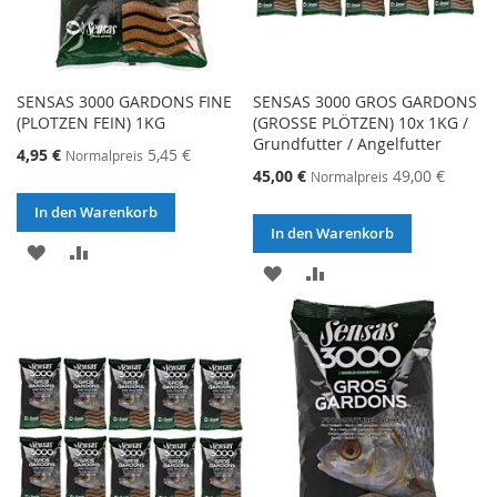
SENSAS 3000 GARDONS FINE
SENSAS 3000 GROS GARDONS
(PLOTZEN FEIN) 1KG
(GROSSE PLÖTZEN) 10x 1KG /
Grundfutter / Angelfutter
Sonderangebot
4,95 €
5,45 €
Normalpreis
Sonderangebot
45,00 €
49,00 €
Normalpreis
In den Warenkorb
In den Warenkorb
ZUR
ZUR
ZUR
ZUR
WUNSCHLISTE
VERGLEICHSLISTE
WUNSCHLISTE
VERGLEICHSLISTE
HINZUFÜGEN
HINZUFÜGEN
HINZUFÜGEN
HINZUFÜGEN