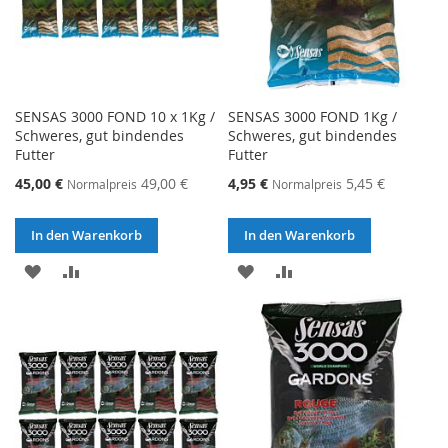
SENSAS 3000 FOND 10 x 1Kg /
SENSAS 3000 FOND 1Kg /
Schweres, gut bindendes
Schweres, gut bindendes
Futter
Futter
Sonderangebot
Sonderangebot
45,00 €
49,00 €
4,95 €
5,45 €
Normalpreis
Normalpreis
In den Warenkorb
In den Warenkorb
ZUR
ZUR
ZUR
ZUR
WUNSCHLISTE
VERGLEICHSLISTE
WUNSCHLISTE
VERGLEICHSLISTE
HINZUFÜGEN
HINZUFÜGEN
HINZUFÜGEN
HINZUFÜGEN