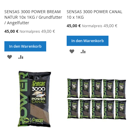
SENSAS 3000 POWER BREAM
SENSAS 3000 POWER CANAL
NATUR 10x 1KG / Grundfutter
10 x 1KG
/ Angelfutter
Sonderangebot
45,00 €
49,00 €
Normalpreis
Sonderangebot
45,00 €
49,00 €
Normalpreis
In den Warenkorb
In den Warenkorb
ZUR
ZUR
ZUR
ZUR
WUNSCHLISTE
VERGLEICHSLISTE
WUNSCHLISTE
VERGLEICHSLISTE
HINZUFÜGEN
HINZUFÜGEN
HINZUFÜGEN
HINZUFÜGEN