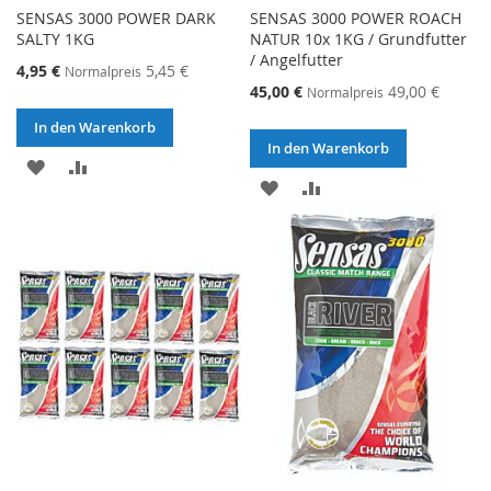
SENSAS 3000 POWER DARK
SENSAS 3000 POWER ROACH
SALTY 1KG
NATUR 10x 1KG / Grundfutter
/ Angelfutter
Sonderangebot
4,95 €
5,45 €
Normalpreis
Sonderangebot
45,00 €
49,00 €
Normalpreis
In den Warenkorb
In den Warenkorb
ZUR
ZUR
ZUR
ZUR
WUNSCHLISTE
VERGLEICHSLISTE
WUNSCHLISTE
VERGLEICHSLISTE
HINZUFÜGEN
HINZUFÜGEN
HINZUFÜGEN
HINZUFÜGEN