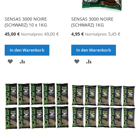
SENSAS 3000 NOIRE
SENSAS 3000 NOIRE
(SCHWARZ) 10 x 1KG
(SCHWARZ) 1KG
Sonderangebot
Sonderangebot
45,00 €
49,00 €
4,95 €
5,45 €
Normalpreis
Normalpreis
In den Warenkorb
In den Warenkorb
ZUR
ZUR
ZUR
ZUR
WUNSCHLISTE
VERGLEICHSLISTE
WUNSCHLISTE
VERGLEICHSLISTE
HINZUFÜGEN
HINZUFÜGEN
HINZUFÜGEN
HINZUFÜGEN