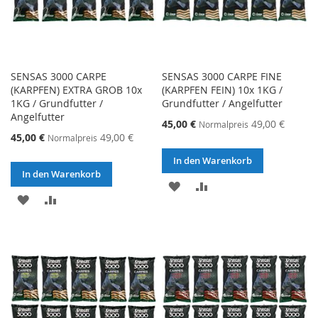
SENSAS 3000 CARPE
SENSAS 3000 CARPE FINE
(KARPFEN) EXTRA GROB 10x
(KARPFEN FEIN) 10x 1KG /
1KG / Grundfutter /
Grundfutter / Angelfutter
Angelfutter
Sonderangebot
45,00 €
49,00 €
Normalpreis
Sonderangebot
45,00 €
49,00 €
Normalpreis
In den Warenkorb
In den Warenkorb
ZUR
ZUR
ZUR
ZUR
WUNSCHLISTE
VERGLEICHSLISTE
WUNSCHLISTE
VERGLEICHSLISTE
HINZUFÜGEN
HINZUFÜGEN
HINZUFÜGEN
HINZUFÜGEN