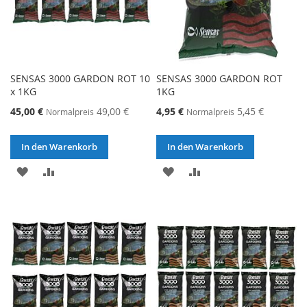
SENSAS 3000 GARDON ROT 10
SENSAS 3000 GARDON ROT
x 1KG
1KG
Sonderangebot
Sonderangebot
45,00 €
49,00 €
4,95 €
5,45 €
Normalpreis
Normalpreis
In den Warenkorb
In den Warenkorb
ZUR
ZUR
ZUR
ZUR
WUNSCHLISTE
VERGLEICHSLISTE
WUNSCHLISTE
VERGLEICHSLISTE
HINZUFÜGEN
HINZUFÜGEN
HINZUFÜGEN
HINZUFÜGEN