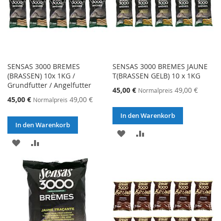
SENSAS 3000 BREMES
SENSAS 3000 BREMES JAUNE
(BRASSEN) 10x 1KG /
T(BRASSEN GELB) 10 x 1KG
Grundfutter / Angelfutter
Sonderangebot
45,00 €
49,00 €
Normalpreis
Sonderangebot
45,00 €
49,00 €
Normalpreis
In den Warenkorb
In den Warenkorb
ZUR
ZUR
ZUR
ZUR
WUNSCHLISTE
VERGLEICHSLISTE
WUNSCHLISTE
VERGLEICHSLISTE
HINZUFÜGEN
HINZUFÜGEN
HINZUFÜGEN
HINZUFÜGEN