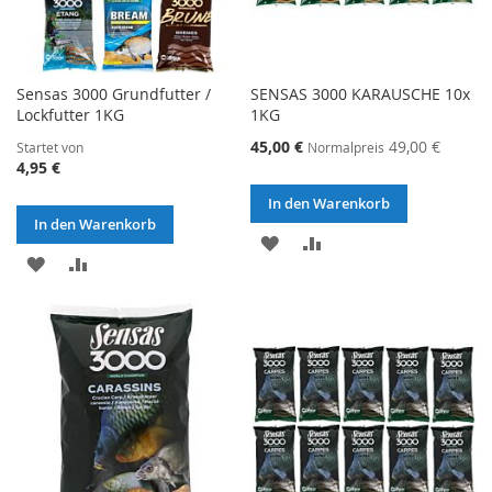
Sensas 3000 Grundfutter /
SENSAS 3000 KARAUSCHE 10x
Lockfutter 1KG
1KG
Sonderangebot
45,00 €
49,00 €
Startet von
Normalpreis
4,95 €
In den Warenkorb
In den Warenkorb
ZUR
ZUR
ZUR
ZUR
WUNSCHLISTE
VERGLEICHSLISTE
WUNSCHLISTE
VERGLEICHSLISTE
HINZUFÜGEN
HINZUFÜGEN
HINZUFÜGEN
HINZUFÜGEN