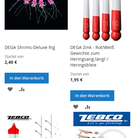
DEGA Shrims-Deluxe Rig
DEGA Zink - Rot/Weiß
Gewichte zum
Startet von
Heringsang.längl /
2,40 €
Heringsbleie
Startet von
In den Warenkorb
1,95 €
ZUR
ZUR
In den Warenkorb
WUNSCHLISTE
VERGLEICHSLISTE
ZUR
ZUR
HINZUFÜGEN
HINZUFÜGEN
WUNSCHLISTE
VERGLEICHSLISTE
HINZUFÜGEN
HINZUFÜGEN