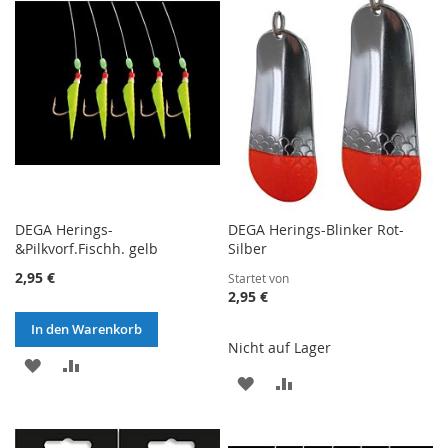
HINZUFÜGEN
HINZUFÜGEN
DEGA Herings-
DEGA Herings-Blinker Rot-
&Pilkvorf.Fischh. gelb
Silber
2,95 €
Startet von
2,95 €
In den Warenkorb
Nicht auf Lager
ZUR
ZUR
ZUR
ZUR
WUNSCHLISTE
VERGLEICHSLISTE
WUNSCHLISTE
VERGLEICHSLISTE
HINZUFÜGEN
HINZUFÜGEN