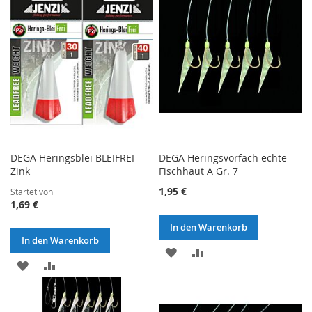
HINZUFÜGEN
HINZUFÜGEN
DEGA Heringsblei BLEIFREI
DEGA Heringsvorfach echte
Zink
Fischhaut A Gr. 7
1,95 €
Startet von
1,69 €
In den Warenkorb
In den Warenkorb
ZUR
ZUR
ZUR
ZUR
WUNSCHLISTE
VERGLEICHSLISTE
WUNSCHLISTE
VERGLEICHSLISTE
HINZUFÜGEN
HINZUFÜGEN