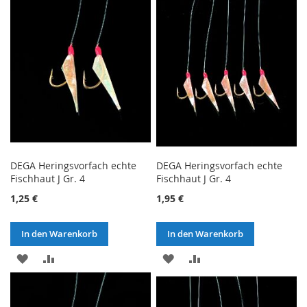
HINZUFÜGEN
HINZUFÜGEN
DEGA Heringsvorfach echte
DEGA Heringsvorfach echte
Fischhaut J Gr. 4
Fischhaut J Gr. 4
1,25 €
1,95 €
In den Warenkorb
In den Warenkorb
ZUR
ZUR
ZUR
ZUR
WUNSCHLISTE
VERGLEICHSLISTE
WUNSCHLISTE
VERGLEICHSLISTE
HINZUFÜGEN
HINZUFÜGEN
HINZUFÜGEN
HINZUFÜGEN