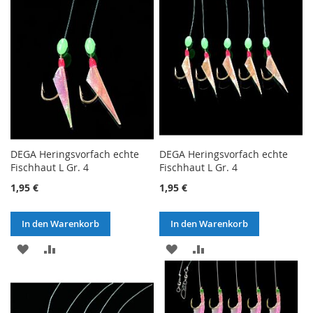
DEGA Heringsvorfach echte
DEGA Heringsvorfach echte
Fischhaut L Gr. 4
Fischhaut L Gr. 4
1,95 €
1,95 €
In den Warenkorb
In den Warenkorb
ZUR
ZUR
ZUR
ZUR
WUNSCHLISTE
VERGLEICHSLISTE
WUNSCHLISTE
VERGLEICHSLISTE
HINZUFÜGEN
HINZUFÜGEN
HINZUFÜGEN
HINZUFÜGEN