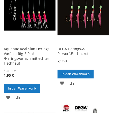
Aquantic Real Skin Herings
DEGA Herings-&
Vorfach-Rig-5 Pink
Pilkvorf.Fischh. rot
/Heringsvorfach mit echter
2,95 €
Fischhaut
Startet von
In den Warenkorb
1,95 €
ZUR
ZUR
In den Warenkorb
WUNSCHLISTE
VERGLEICHSLISTE
ZUR
ZUR
HINZUFÜGEN
HINZUFÜGEN
WUNSCHLISTE
VERGLEICHSLISTE