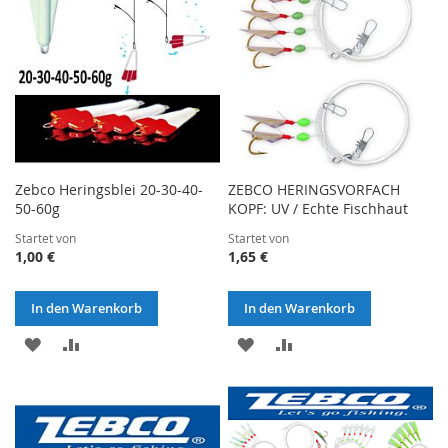
Zebco Heringsblei 20-30-40-
ZEBCO HERINGSVORFACH
50-60g
KOPF: UV / Echte Fischhaut
Startet von
Startet von
1,00 €
1,65 €
In den Warenkorb
In den Warenkorb
ZUR
ZUR
ZUR
ZUR
WUNSCHLISTE
VERGLEICHSLISTE
WUNSCHLISTE
VERGLEICHSLISTE
HINZUFÜGEN
HINZUFÜGEN
HINZUFÜGEN
HINZUFÜGEN