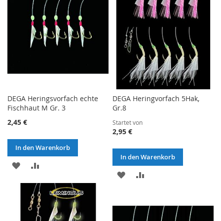
DEGA Heringsvorfach echte
DEGA Heringvorfach 5Hak,
Fischhaut M Gr. 3
Gr.8
2,45 €
Startet von
2,95 €
In den Warenkorb
In den Warenkorb
ZUR
ZUR
ZUR
ZUR
WUNSCHLISTE
VERGLEICHSLISTE
WUNSCHLISTE
VERGLEICHSLISTE
HINZUFÜGEN
HINZUFÜGEN
HINZUFÜGEN
HINZUFÜGEN