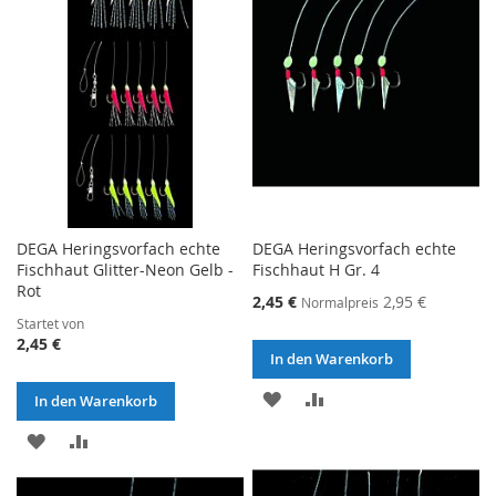
HINZUFÜGEN
HINZUFÜGEN
DEGA Heringsvorfach echte
DEGA Heringsvorfach echte
Fischhaut Glitter-Neon Gelb -
Fischhaut H Gr. 4
Rot
Sonderangebot
2,45 €
2,95 €
Normalpreis
Startet von
2,45 €
In den Warenkorb
ZUR
ZUR
In den Warenkorb
WUNSCHLISTE
VERGLEICHSLISTE
ZUR
ZUR
HINZUFÜGEN
HINZUFÜGEN
WUNSCHLISTE
VERGLEICHSLISTE