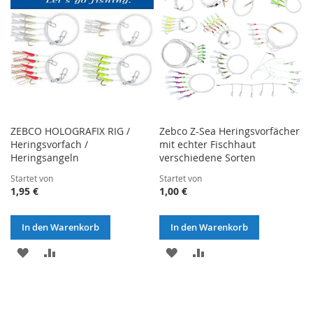
ZEBCO HOLOGRAFIX RIG /
Zebco Z-Sea Heringsvorfächer
Heringsvorfach /
mit echter Fischhaut
Heringsangeln
verschiedene Sorten
Startet von
Startet von
1,95 €
1,00 €
In den Warenkorb
In den Warenkorb
ZUR
ZUR
ZUR
ZUR
WUNSCHLISTE
VERGLEICHSLISTE
WUNSCHLISTE
VERGLEICHSLISTE
HINZUFÜGEN
HINZUFÜGEN
HINZUFÜGEN
HINZUFÜGEN