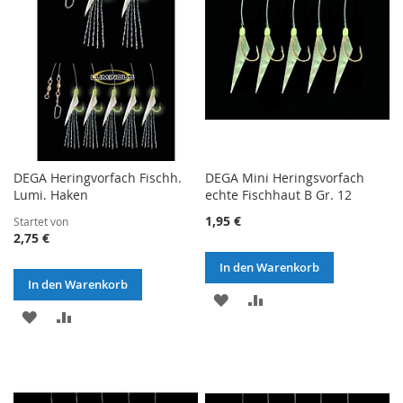
DEGA Heringvorfach Fischh.
DEGA Mini Heringsvorfach
Lumi. Haken
echte Fischhaut B Gr. 12
1,95 €
Startet von
2,75 €
In den Warenkorb
In den Warenkorb
ZUR
ZUR
ZUR
ZUR
WUNSCHLISTE
VERGLEICHSLISTE
WUNSCHLISTE
VERGLEICHSLISTE
HINZUFÜGEN
HINZUFÜGEN
HINZUFÜGEN
HINZUFÜGEN