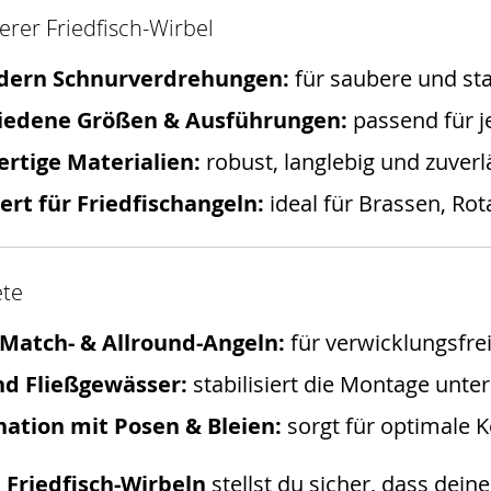
erer Friedfisch-Wirbel
dern Schnurverdrehungen:
für saubere und st
iedene Größen & Ausführungen:
passend für j
rtige Materialien:
robust, langlebig und zuverl
rt für Friedfischangeln:
ideal für Brassen, Ro
ete
 Match- & Allround-Angeln:
für verwicklungsfr
und Fließgewässer:
stabilisiert die Montage unte
ation mit Posen & Bleien:
sorgt für optimale 
n
Friedfisch-Wirbeln
stellst du sicher, dass dei