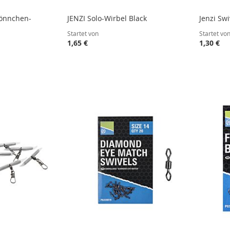
Tönnchen-
JENZI Solo-Wirbel Black
Jenzi Sw
Startet von
Startet vo
1,65 €
1,30 €
STE
STE
STE
STE