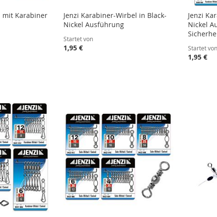
l mit Karabiner
Jenzi Karabiner-Wirbel in Black-
Jenzi Kar
Nickel Ausführung
Nickel A
Sicherhe
Startet von
1,95 €
Startet vo
1,95 €
STE
STE
STE
STE