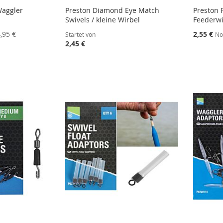
Waggler
Preston Diamond Eye Match
Preston 
Swivels / kleine Wirbel
Feederwi
Sonderang
,95 €
2,55 €
Startet von
No
2,45 €
STE
STE
STE
STE