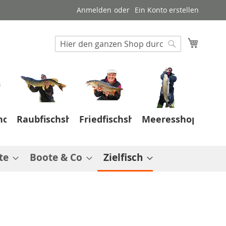
Anmelden
Ein Konto erstellen
Suche
Mein W
Suche
hop
Raubfischshop
Friedfischshop
Meeresshop
te
Boote & Co
Zielfisch