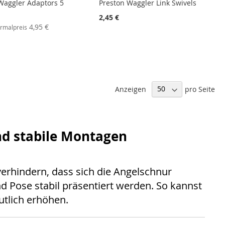
Waggler Adaptors 5
Preston Waggler Link Swivels
2,45 €
ebot
4,95 €
rmalpreis
Anzeigen
pro Seite
und stabile Montagen
verhindern, dass sich die Angelschnur
d Pose stabil präsentiert werden. So kannst
tlich erhöhen.