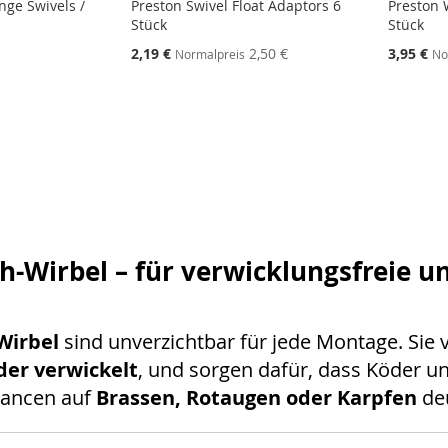
nge Swivels /
Preston Swivel Float Adaptors 6
Preston 
Stück
Stück
Sonderangebot
Sonderang
2,19 €
2,50 €
3,95 €
Normalpreis
No
STE
STE
STE
STE
ch-Wirbel – für verwicklungsfreie 
Wirbel
sind unverzichtbar für jede Montage. Sie 
der verwickelt
, und sorgen dafür, dass Köder un
hancen auf
Brassen, Rotaugen oder Karpfen
deu