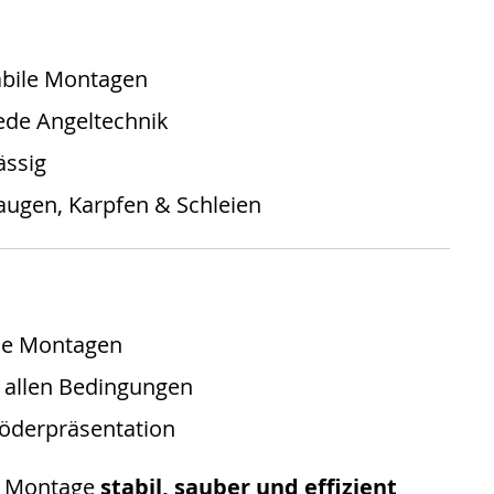
abile Montagen
ede Angeltechnik
ässig
taugen, Karpfen & Schleien
eie Montagen
r allen Bedingungen
Köderpräsentation
ne Montage
stabil, sauber und effizient