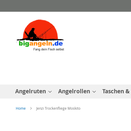
Direkt
zum
Inhalt
Angelruten
Angelrollen
Taschen &
Home
Jenzi Trockenfliege Moskito
Zum
Ende