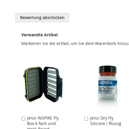
Bewertung abschicken
Verwandte Artikel
Markieren Sie die Artikel, um Sie dem Warenkorb hinz
Jenzi INSPIRE Fly
Jenzi Dry Fly
In
In
Box 6 fach und
Silicone / flüssig
den
den
Hook-Board