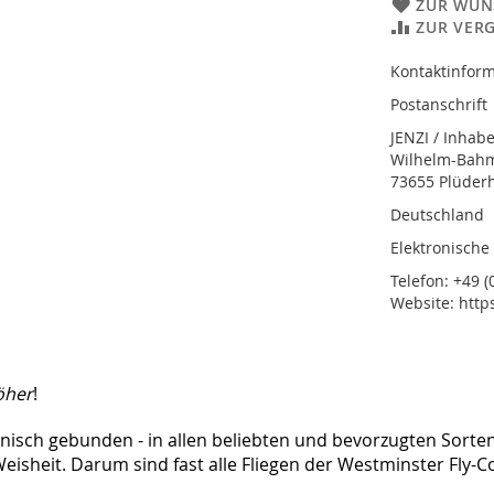
ZUR WUN
ZUR VER
Kontaktinform
Postanschrift
JENZI / Inhab
Wilhelm-Bahmü
73655 Plüder
Deutschland
Elektronische
Telefon: +49 (0
Website: http
öher
!
ännisch gebunden - in allen beliebten und bevorzugten Sor
te Weisheit. Darum sind fast alle Fliegen der Westminster Fl