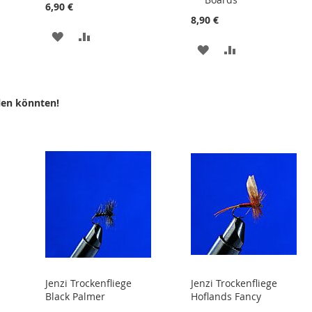
Warenkorb
Warenkorb
6,90 €
8,90 €
ZUR
ZUR
ZUR
ZUR
LISTE
WUNSCHLISTE
VERGLEICHSLISTE
WUNSCHLISTE
VERGLEICHSLI
N
HINZUFÜGEN
HINZUFÜGEN
HINZUFÜGEN
HINZUFÜGEN
len könnten!
Jenzi Trockenfliege
Jenzi Trockenfliege
Black Palmer
Hoflands Fancy