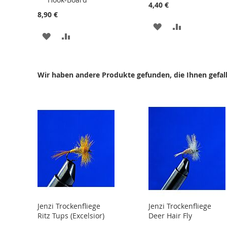
Warenkorb
Warenkorb
4,40 €
8,90 €
ZUR
ZUR
ZUR
ZUR
WUNSCHLISTE
VERGLEICHS
WUNSCHLISTE
VERGLEICHSLISTE
HINZUFÜGEN
HINZUFÜGE
HINZUFÜGEN
HINZUFÜGEN
Wir haben andere Produkte gefunden, die Ihnen gefal
Jenzi Trockenfliege
Jenzi Trockenfliege
Ritz Tups (Excelsior)
Deer Hair Fly