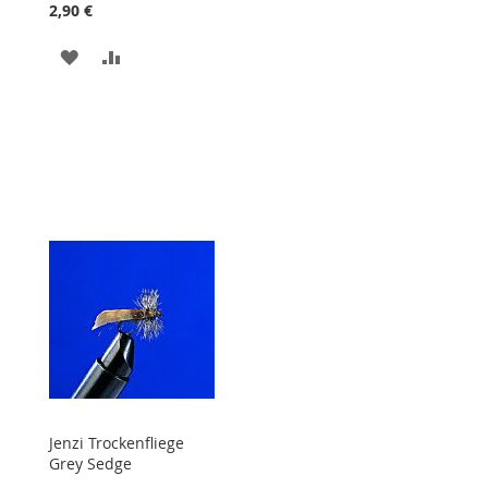
Warenkorb
2,90 €
ZUR
ZUR
WUNSCHLISTE
VERGLEICHSLISTE
STE
HINZUFÜGEN
HINZUFÜGEN
Jenzi Trockenfliege
Grey Sedge