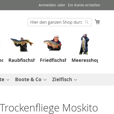
Anmelden
Ein Konto erstellen
Suche
Mein W
Suche
hop
Raubfischshop
Friedfischshop
Meeresshop
te
Boote & Co
Zielfisch
 Trockenfliege Moskito