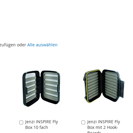
uzufügen oder
Alle auswählen
Jenzi INSPIRE Fly
Jenzi INSPIRE Fly
In
In
Box 10 fach
Box mit 2 Hook-
den
den
Boards