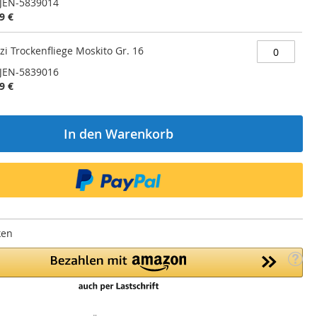
JEN-5839014
9 €
zi Trockenfliege Moskito Gr. 16
JEN-5839016
9 €
In den Warenkorb
ken