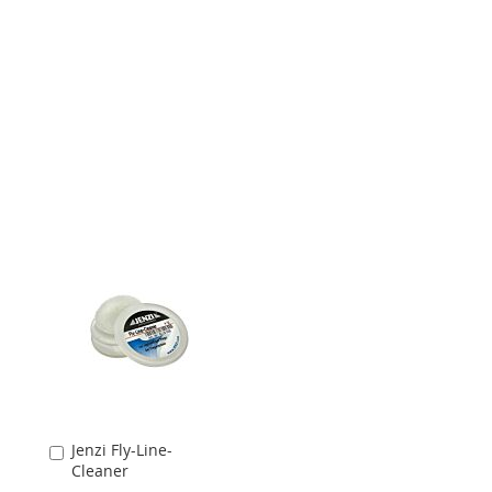
Jenzi Fly-Line-
In
Cleaner
den