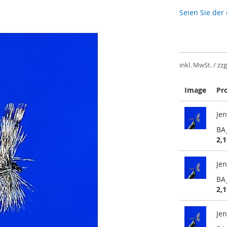
Seien Sie der
inkl. MwSt. / zzg
Image
Pr
Gruppiert
Jen
Produkte
-
BA
Artikel
2,1
Jen
BA
2,1
Jen