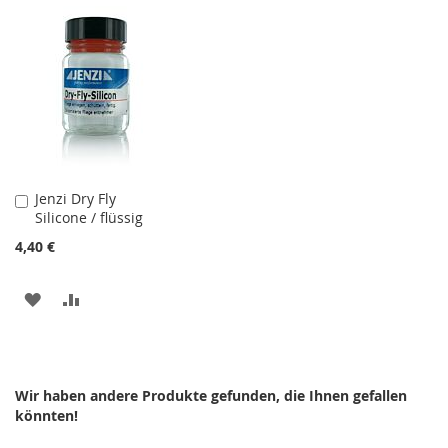
WUNSCHLISTE
VERGLEICHSLISTE
HINZUFÜGEN
HINZUFÜGEN
HINZUFÜGEN
HINZUFÜGEN
Jenzi Dry Fly
In
Silicone / flüssig
den
Warenkorb
4,40 €
ZUR
ZUR
WUNSCHLISTE
VERGLEICHSLISTE
HINZUFÜGEN
HINZUFÜGEN
Wir haben andere Produkte gefunden, die Ihnen gefallen
könnten!