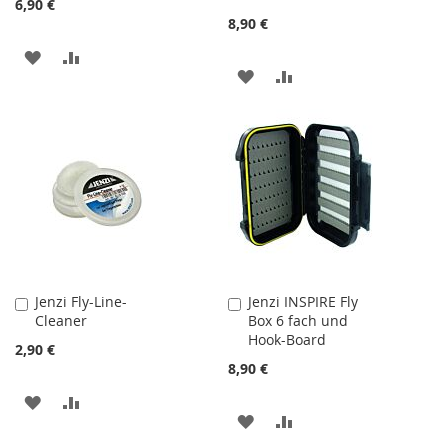
6,90 €
8,90 €
ZUR
ZUR
ZUR
ZUR
WUNSCHLISTE
VERGLEICHSLISTE
WUNSCHLISTE
VERGLEICHSLISTE
HINZUFÜGEN
HINZUFÜGEN
HINZUFÜGEN
HINZUFÜGEN
Jenzi Fly-Line-
Jenzi INSPIRE Fly
In
In
Cleaner
Box 6 fach und
den
den
Hook-Board
Warenkorb
Warenkorb
2,90 €
8,90 €
ZUR
ZUR
ZUR
ZUR
WUNSCHLISTE
VERGLEICHSLISTE