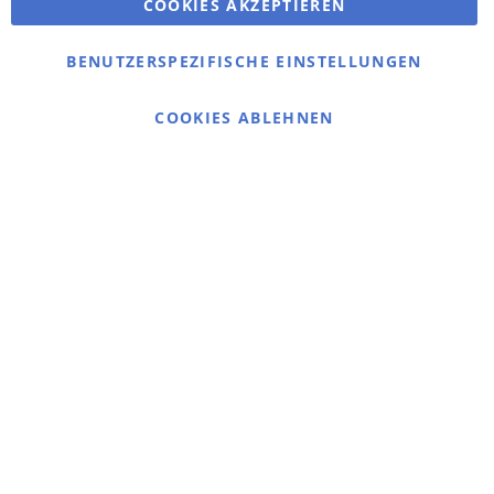
COOKIES AKZEPTIEREN
Bestellungen und Rücksendungen
Kontaktieren Sie uns
BENUTZERSPEZIFISCHE EINSTELLUNGEN
Cookie Einstellungen
COOKIES ABLEHNEN
© 2025 bigangeln.de