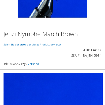
Jenzi Nymphe March Brown
Zum
Anfang
der
Seien Sie der erste, der dieses Produkt bewertet
Bildergalerie
AUF LAGER
springen
SKU
BAJEN-5934
inkl. MwSt. / zzgl.
Versand
Gruppiert
Produkte
-
Artikel