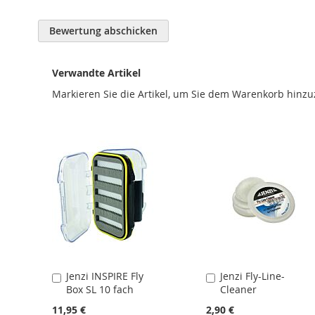
Bewertung abschicken
Verwandte Artikel
Markieren Sie die Artikel, um Sie dem Warenkorb hinz
Jenzi INSPIRE Fly
Jenzi Fly-Line-
In
In
Box SL 10 fach
Cleaner
den
den
Warenkorb
Warenkorb
11,95 €
2,90 €