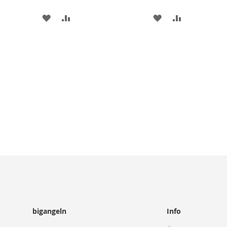
ZUR
ZUR
ZUR
ZUR
WUNSCHLISTE
VERGLEICHSLISTE
WUNSCHLISTE
VERGLEICHS
HINZUFÜGEN
HINZUFÜGEN
HINZUFÜGEN
HINZUFÜGE
bigangeln
Info