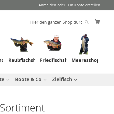
Anmelden
Ein Konto erstellen
Suche
Mein W
Suche
hop
Raubfischshop
Friedfischshop
Meeresshop
te
Boote & Co
Zielfisch
 Sortiment