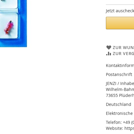
Jetzt auschec
ZUR WUN
ZUR VER
Kontaktinform
Postanschrift
JENZI / Inhab
Wilhelm-Bahmü
73655 Plüder
Deutschland
Elektronische
Telefon: +49 (0
Website: http