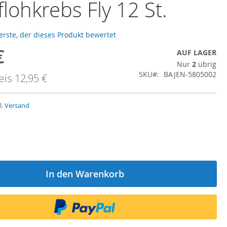
lohkrebs Fly 12 St.
 erste, der dieses Produkt bewertet
€
ngebot
AUF LAGER
Nur
2
übrig
SKU
BAJEN-5805002
eis
12,95 €
l.
Versand
In den Warenkorb