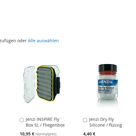
uzufügen oder
Alle auswählen
Jenzi INSPIRE Fly
Jenzi Dry Fly
In
In
Box SL / Fliegenbox
Silicone / flüssig
den
den
Warenkorb
Warenkorb
Sonderangebot
10,95 €
4,40 €
Normalpreis