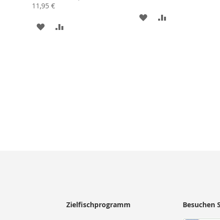
11,95 €
ZUR
ZUR
ZUR
ZUR
LISTE
WUNSCHLISTE
VERGLEICHSLI
WUNSCHLISTE
VERGLEICHSLISTE
N
HINZUFÜGEN
HINZUFÜGEN
HINZUFÜGEN
HINZUFÜGEN
Zielfischprogramm
Besuchen S