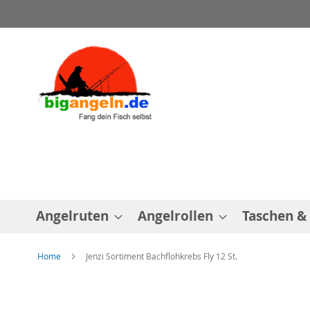
Direkt
zum
Inhalt
Angelruten
Angelrollen
Taschen &
Home
Jenzi Sortiment Bachflohkrebs Fly 12 St.
Zum
Ende