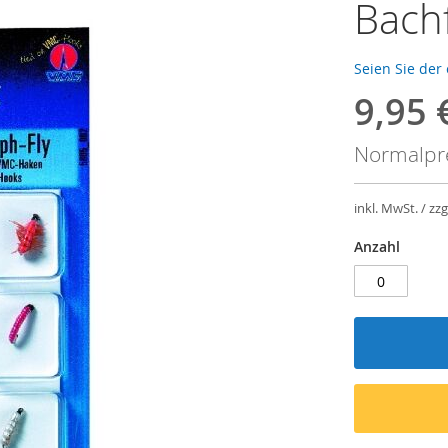
Bachf
Seien Sie der
9,95 
Sondera
Normalpr
inkl. MwSt. / zzg
Anzahl