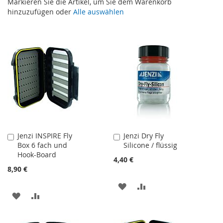
Markieren Sie die Artikel, um Sie dem Warenkorb
hinzuzufügen oder
Alle auswählen
Jenzi INSPIRE Fly
Jenzi Dry Fly
In
In
Box 6 fach und
Silicone / flüssig
den
den
Hook-Board
Warenkorb
Warenkorb
4,40 €
8,90 €
ZUR
ZUR
ZUR
ZUR
WUNSCHLISTE
VERGLEICHSLISTE
WUNSCHLISTE
VERGLEICHSLISTE
HINZUFÜGEN
HINZUFÜGEN