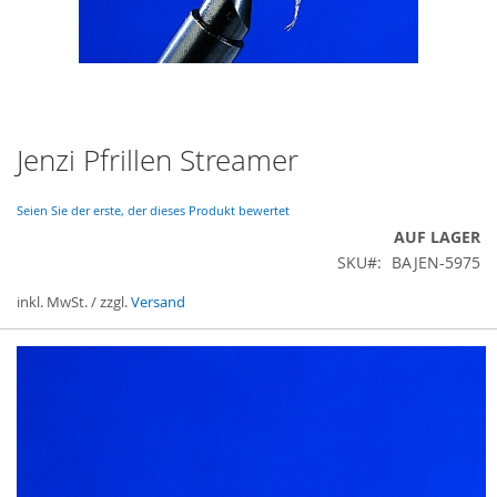
Jenzi Pfrillen Streamer
Zum
Anfang
der
Seien Sie der erste, der dieses Produkt bewertet
Bildergalerie
AUF LAGER
springen
SKU
BAJEN-5975
inkl. MwSt. / zzgl.
Versand
Gruppiert
Produkte
-
Artikel