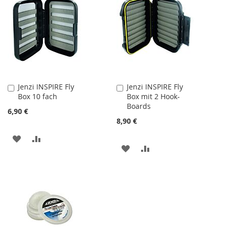
HINZUFÜGEN
HINZUFÜGEN
Jenzi INSPIRE Fly
Jenzi INSPIRE Fly
In
In
Box 10 fach
Box mit 2 Hook-
den
den
Boards
Warenkorb
Warenkorb
6,90 €
8,90 €
ZUR
ZUR
ZUR
ZUR
WUNSCHLISTE
VERGLEICHSLISTE
WUNSCHLISTE
VERGLEICHSLISTE
HINZUFÜGEN
HINZUFÜGEN
HINZUFÜGEN
HINZUFÜGEN