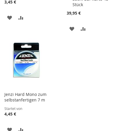
3,45 €
Stück
39,95 €
ZUR
ZUR
WUNSCHLISTE
VERGLEICHSLISTE
ZUR
ZUR
HINZUFÜGEN
HINZUFÜGEN
WUNSCHLISTE
VERGLEICHSLISTE
HINZUFÜGEN
HINZUFÜGEN
Jenzi Hard Mono zum
selbstanfertigen 7 m
Startet von
4,45 €
ZUR
ZUR