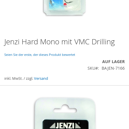
Jenzi Hard Mono mit VMC Drilling
Zum
Anfang
der
Seien Sie der erste, der dieses Produkt bewertet
Bildergalerie
AUF LAGER
springen
SKU
BAJEN-7166
inkl. MwSt. / zzgl.
Versand
Gruppiert
Produkte
-
Artikel