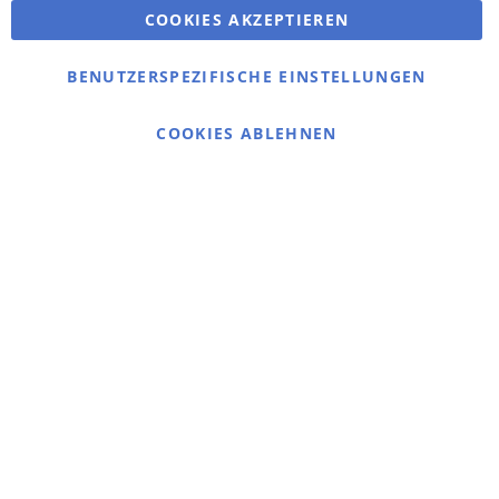
COOKIES AKZEPTIEREN
Bestellungen und Rücksendungen
Kontaktieren Sie uns
BENUTZERSPEZIFISCHE EINSTELLUNGEN
Cookie Einstellungen
COOKIES ABLEHNEN
© 2025 bigangeln.de