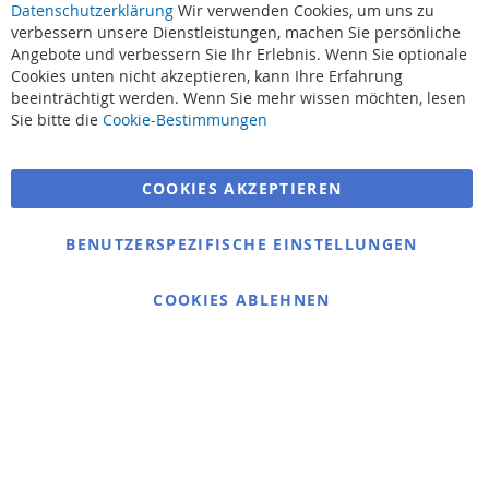
Datenschutzerklärung
Wir verwenden Cookies, um uns zu
verbessern unsere Dienstleistungen, machen Sie persönliche
Angebote und verbessern Sie Ihr Erlebnis. Wenn Sie optionale
Cookies unten nicht akzeptieren, kann Ihre Erfahrung
beeinträchtigt werden. Wenn Sie mehr wissen möchten, lesen
Suchbegriffe
Sie bitte die
Cookie-Bestimmungen
Erweiterte Suche
COOKIES AKZEPTIEREN
Bestellungen und Rücksendungen
Kontaktieren Sie uns
BENUTZERSPEZIFISCHE EINSTELLUNGEN
Cookie Einstellungen
COOKIES ABLEHNEN
© 2025 bigangeln.de