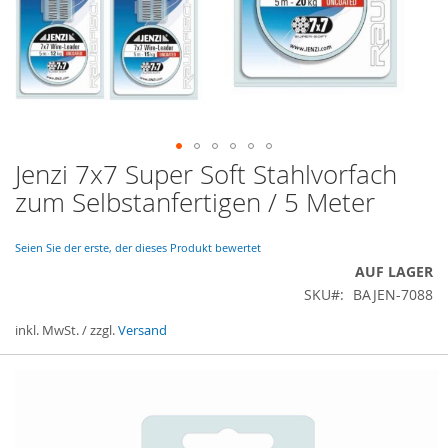
Jenzi 7x7 Super Soft Stahlvorfach
Zum
Anfang
zum Selbstanfertigen / 5 Meter
der
Bildergalerie
springen
Seien Sie der erste, der dieses Produkt bewertet
AUF LAGER
SKU
BAJEN-7088
inkl. MwSt. / zzgl.
Versand
Gruppiert
Produkte
-
Artikel