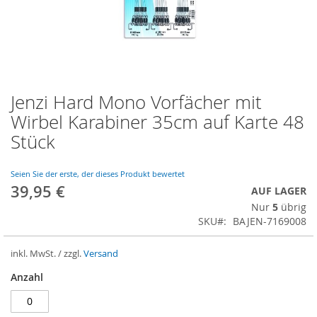
Jenzi Hard Mono Vorfächer mit
Zum
Anfang
Wirbel Karabiner 35cm auf Karte 48
der
Stück
Bildergalerie
springen
Seien Sie der erste, der dieses Produkt bewertet
39,95 €
AUF LAGER
Nur
5
übrig
SKU
BAJEN-7169008
inkl. MwSt. / zzgl.
Versand
Anzahl