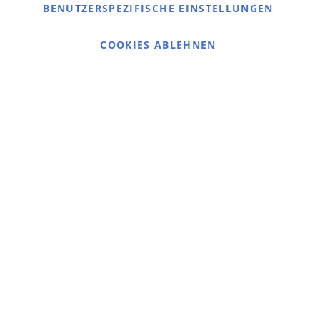
Kontaktieren Sie uns
BENUTZERSPEZIFISCHE EINSTELLUNGEN
Cookie Einstellungen
COOKIES ABLEHNEN
© 2025 bigangeln.de