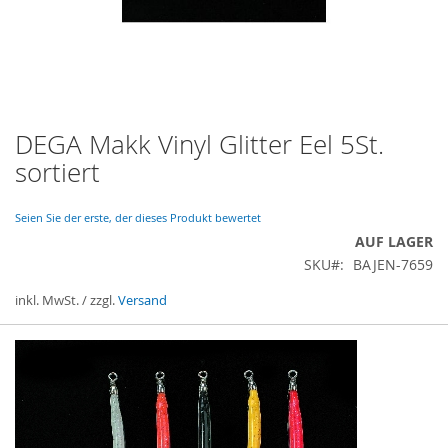
DEGA Makk Vinyl Glitter Eel 5St.
Zum
Anfang
sortiert
der
Bildergalerie
springen
Seien Sie der erste, der dieses Produkt bewertet
AUF LAGER
SKU
BAJEN-7659
inkl. MwSt. / zzgl.
Versand
Gruppiert
Produkte
-
Artikel