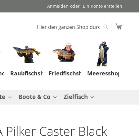
Anmelden
Ein Konto erstellen
Suche
Mein W
Suche
hop
Raubfischshop
Friedfischshop
Meeresshop
te
Boote & Co
Zielfisch
Pilker Caster Black