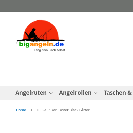
Direkt
zum
Inhalt
Angelruten
Angelrollen
Taschen &
Home
DEGA Pilker Caster Black Glitter
Zum
Ende