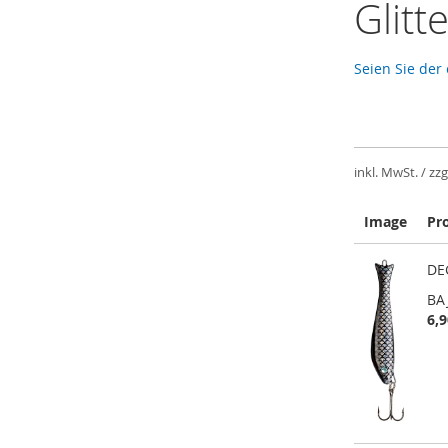
Glitt
Seien Sie der
inkl. MwSt. / zzg
Image
Pr
Gruppiert
DEG
Produkte
-
BA
Artikel
6,9