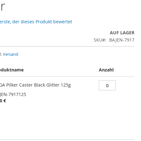
er
 erste, der dieses Produkt bewertet
AUF LAGER
SKU
BAJEN-7917
l.
Versand
oduktname
Anzahl
A Pilker Caster Black Glitter 125g
JEN-7917125
0 €