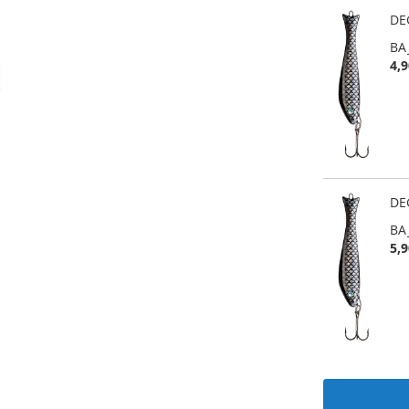
DEG
BA
4,9
DEG
BA
5,9