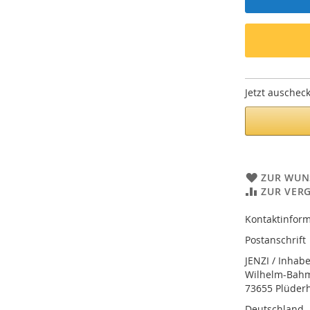
Jetzt auschec
ZUR WUN
ZUR VER
Kontaktinform
Postanschrift
JENZI / Inhab
Wilhelm-Bahmü
73655 Plüder
Deutschland