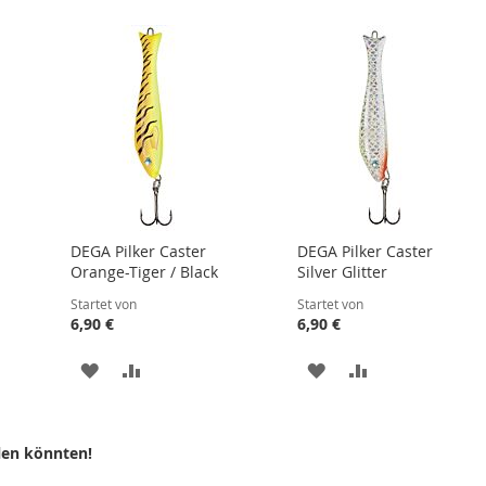
DEGA Pilker Caster
DEGA Pilker Caster
Orange-Tiger / Black
Silver Glitter
Startet von
Startet von
6,90 €
6,90 €
ZUR
ZUR
ZUR
ZUR
LISTE
WUNSCHLISTE
VERGLEICHSLISTE
WUNSCHLISTE
VERGLEICHSLI
N
HINZUFÜGEN
HINZUFÜGEN
HINZUFÜGEN
HINZUFÜGEN
len könnten!