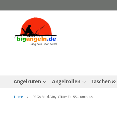
Direkt
zum
Inhalt
Angelruten
Angelrollen
Taschen &
Home
DEGA Makk Vinyl Glitter Eel 5St. luminous
Zum
Ende