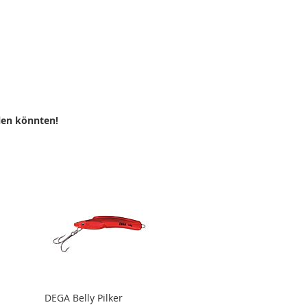
LISTE
N
len könnten!
DEGA Belly Pilker