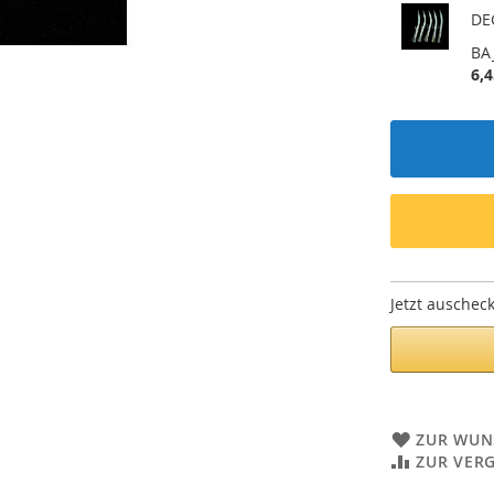
DEG
BA
6,4
Jetzt auschec
ZUR WUN
ZUR VER