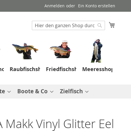
Anmelden
Ein Konto erstellen
Suche
Mein W
Suche
hop
Raubfischshop
Friedfischshop
Meeresshop
te
Boote & Co
Zielfisch
Makk Vinyl Glitter Eel