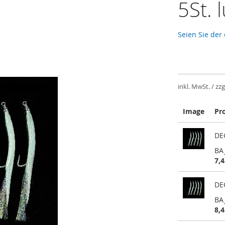
5St.
Seien Sie der
inkl. MwSt. / zzg
Image
Pr
Gruppiert
DEG
Produkte
-
BA
Artikel
7,4
DEG
BA
8,4