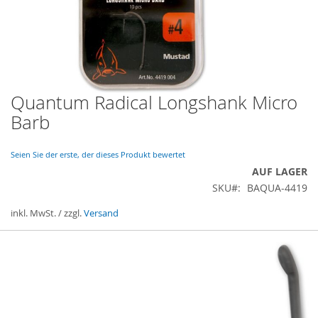
Quantum Radical Longshank Micro
Zum
Anfang
Barb
der
Bildergalerie
springen
Seien Sie der erste, der dieses Produkt bewertet
AUF LAGER
SKU
BAQUA-4419
inkl. MwSt. / zzgl.
Versand
Gruppiert
Produkte
-
Artikel