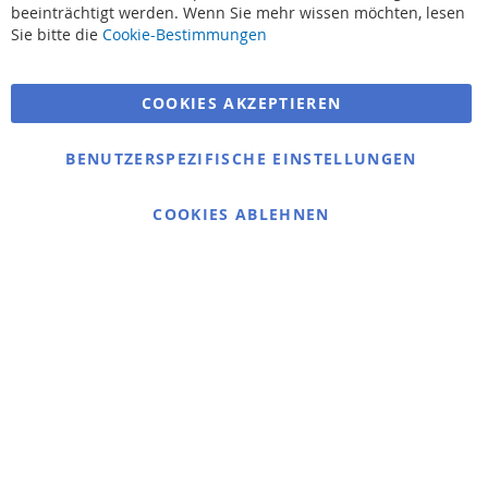
beeinträchtigt werden. Wenn Sie mehr wissen möchten, lesen
Suchbegriffe
Sie bitte die
Cookie-Bestimmungen
Erweiterte Suche
COOKIES AKZEPTIEREN
Bestellungen und Rücksendungen
Kontaktieren Sie uns
BENUTZERSPEZIFISCHE EINSTELLUNGEN
Cookie Einstellungen
COOKIES ABLEHNEN
© 2025 bigangeln.de