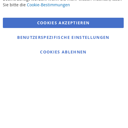
Suchbegriffe
Sie bitte die
Cookie-Bestimmungen
Erweiterte Suche
COOKIES AKZEPTIEREN
Bestellungen und Rücksendungen
Kontaktieren Sie uns
BENUTZERSPEZIFISCHE EINSTELLUNGEN
Cookie Einstellungen
COOKIES ABLEHNEN
© 2025 bigangeln.de