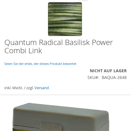
Quantum Radical Basilisk Power
Zum
Anfang
Combi Link
der
Bildergalerie
springen
Seien Sie der erste, der dieses Produkt bewertet
NICHT AUF LAGER
SKU
BAQUA-2648
inkl. MwSt. / zzgl.
Versand
Gruppiert
Produkte
-
Artikel