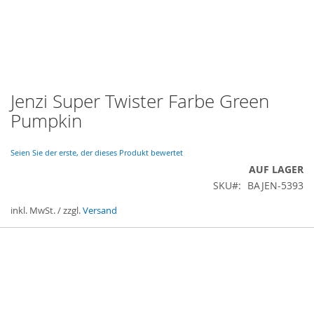
Jenzi Super Twister Farbe Green
Zum
Anfang
Pumpkin
der
Bildergalerie
springen
Seien Sie der erste, der dieses Produkt bewertet
AUF LAGER
SKU
BAJEN-5393
inkl. MwSt. / zzgl.
Versand
Gruppiert
Produkte
-
Artikel