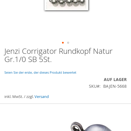
Jenzi Corrigator Rundkopf Natur
Zum
Anfang
Gr.1/0 SB 5St.
der
Bildergalerie
springen
Seien Sie der erste, der dieses Produkt bewertet
AUF LAGER
SKU
BAJEN-5668
inkl. MwSt. / zzgl.
Versand
Gruppiert
Produkte
-
Artikel