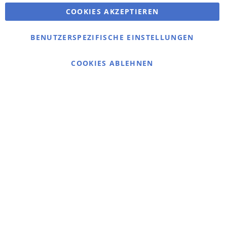
COOKIES AKZEPTIEREN
Bestellungen und Rücksendungen
Kontaktieren Sie uns
BENUTZERSPEZIFISCHE EINSTELLUNGEN
Cookie Einstellungen
COOKIES ABLEHNEN
© 2025 bigangeln.de