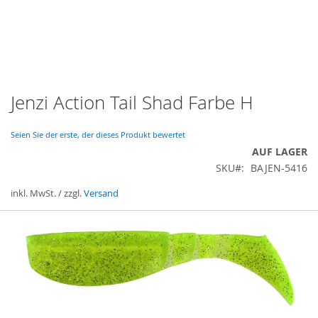
Jenzi Action Tail Shad Farbe H
Zum
Anfang
der
Seien Sie der erste, der dieses Produkt bewertet
Bildergalerie
AUF LAGER
springen
SKU
BAJEN-5416
inkl. MwSt. / zzgl.
Versand
Gruppiert
Produkte
-
Artikel