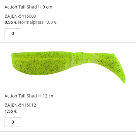
Action Tail Shad H 9 cm
BAJEN-5416009
Sonderangebot
0,95 €
Normalpreis
1,00 €
Action Tail Shad H 12 cm
BAJEN-5416012
1,55 €