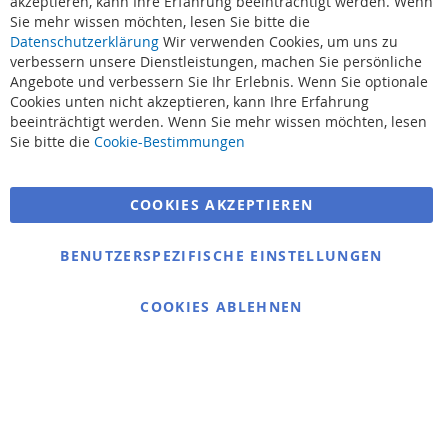
akzeptieren, kann Ihre Erfahrung beeinträchtigt werden. Wenn
Sie mehr wissen möchten, lesen Sie bitte die
Datenschutzerklärung
Wir verwenden Cookies, um uns zu
verbessern unsere Dienstleistungen, machen Sie persönliche
Angebote und verbessern Sie Ihr Erlebnis. Wenn Sie optionale
Cookies unten nicht akzeptieren, kann Ihre Erfahrung
beeinträchtigt werden. Wenn Sie mehr wissen möchten, lesen
Suchbegriffe
Sie bitte die
Cookie-Bestimmungen
Erweiterte Suche
COOKIES AKZEPTIEREN
Bestellungen und Rücksendungen
Kontaktieren Sie uns
BENUTZERSPEZIFISCHE EINSTELLUNGEN
Cookie Einstellungen
COOKIES ABLEHNEN
© 2025 bigangeln.de