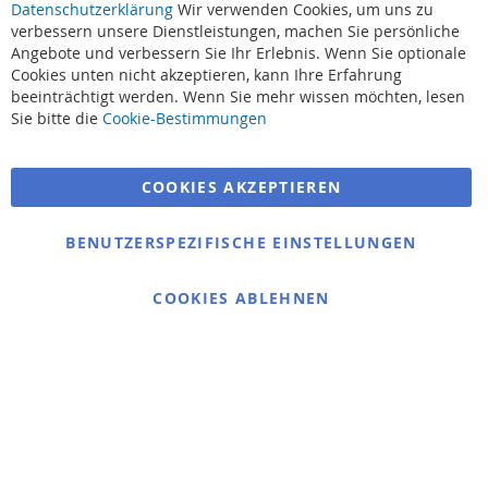
Datenschutzerklärung
Wir verwenden Cookies, um uns zu
verbessern unsere Dienstleistungen, machen Sie persönliche
Angebote und verbessern Sie Ihr Erlebnis. Wenn Sie optionale
Cookies unten nicht akzeptieren, kann Ihre Erfahrung
beeinträchtigt werden. Wenn Sie mehr wissen möchten, lesen
Suchbegriffe
Sie bitte die
Cookie-Bestimmungen
Erweiterte Suche
COOKIES AKZEPTIEREN
Bestellungen und Rücksendungen
Kontaktieren Sie uns
BENUTZERSPEZIFISCHE EINSTELLUNGEN
Cookie Einstellungen
COOKIES ABLEHNEN
© 2025 bigangeln.de