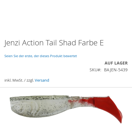
Jenzi Action Tail Shad Farbe E
Zum
Anfang
der
Seien Sie der erste, der dieses Produkt bewertet
Bildergalerie
AUF LAGER
springen
SKU
BAJEN-5439
inkl. MwSt. / zzgl.
Versand
Gruppiert
Produkte
-
Artikel