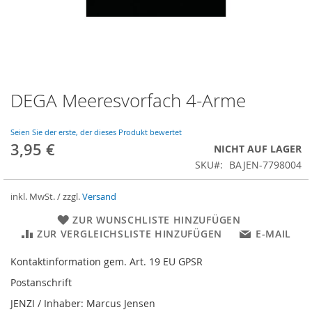
DEGA Meeresvorfach 4-Arme
Zum
Anfang
der
Seien Sie der erste, der dieses Produkt bewertet
Bildergalerie
3,95 €
NICHT AUF LAGER
springen
SKU
BAJEN-7798004
inkl. MwSt. / zzgl.
Versand
ZUR WUNSCHLISTE HINZUFÜGEN
ZUR VERGLEICHSLISTE HINZUFÜGEN
E-MAIL
Kontaktinformation gem. Art. 19 EU GPSR
Postanschrift
JENZI / Inhaber: Marcus Jensen