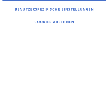
Kontaktieren Sie uns
BENUTZERSPEZIFISCHE EINSTELLUNGEN
Cookie Einstellungen
COOKIES ABLEHNEN
© 2025 bigangeln.de