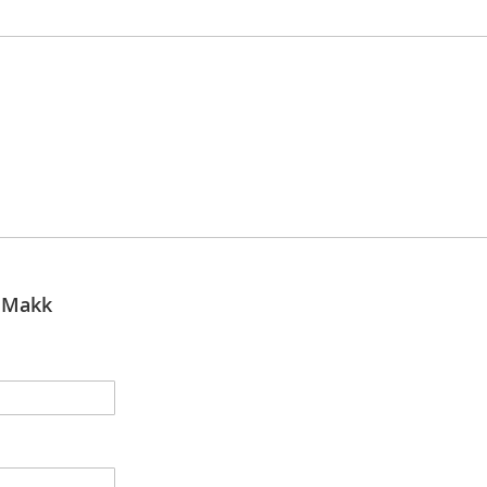
rfach Blinker/ Makk