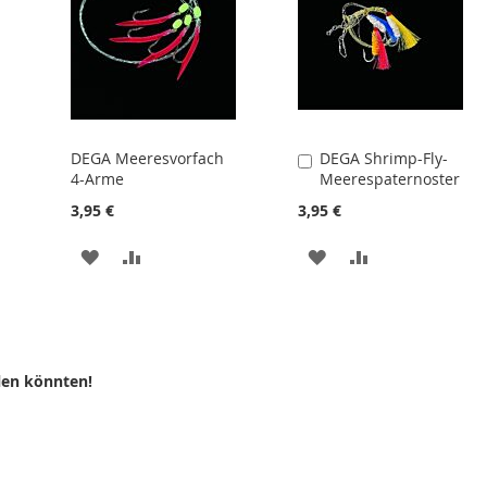
DEGA Meeresvorfach
DEGA Shrimp-Fly-
In
4-Arme
Meerespaternoster
den
Warenkorb
3,95 €
3,95 €
ZUR
ZUR
ZUR
ZUR
WUNSCHLISTE
VERGLEICHSLISTE
WUNSCHLISTE
VERGLEICHSLI
LISTE
HINZUFÜGEN
HINZUFÜGEN
HINZUFÜGEN
HINZUFÜGEN
N
len könnten!