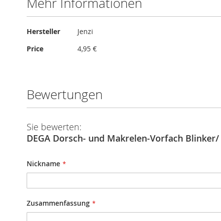
Mehr Informationen
Mehr
Hersteller
Jenzi
Informationen
Price
4,95 €
Bewertungen
Sie bewerten:
DEGA Dorsch- und Makrelen-Vo
Nickname
Zusammenfassung