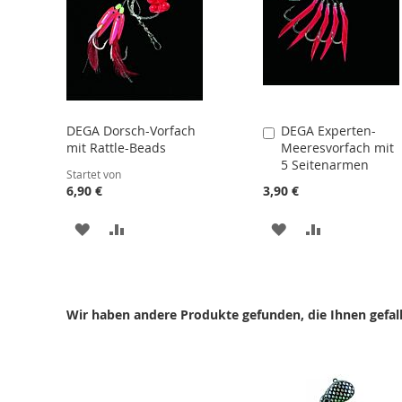
DEGA Dorsch-Vorfach
DEGA Experten-
In
mit Rattle-Beads
Meeresvorfach mit
den
5 Seitenarmen
Warenkorb
Startet von
6,90 €
3,90 €
ZUR
ZUR
ZUR
ZUR
WUNSCHLISTE
VERGLEICHSLISTE
WUNSCHLISTE
VERGLEICHS
HINZUFÜGEN
HINZUFÜGEN
HINZUFÜGEN
HINZUFÜGE
Wir haben andere Produkte gefunden, die Ihnen gefal