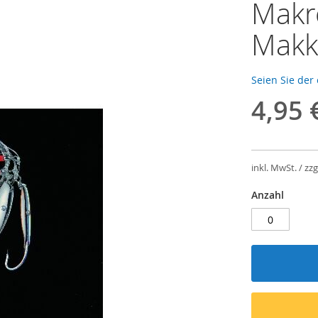
Makre
Mak
Seien Sie der
4,95 
inkl. MwSt. / zzg
Anzahl