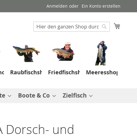
Anmelden
Ein Konto erstellen
Suche
Mein W
Suche
hop
Raubfischshop
Friedfischshop
Meeresshop
te
Boote & Co
Zielfisch
 Dorsch- und