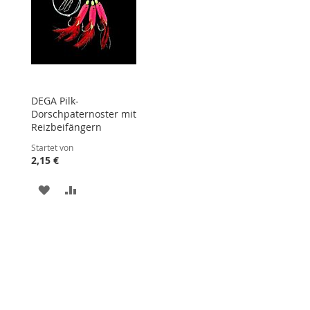
DEGA Pilk-
Dorschpaternoster mit
Reizbeifängern
Startet von
2,15 €
STE
ZUR
ZUR
WUNSCHLISTE
VERGLEICHSLISTE
HINZUFÜGEN
HINZUFÜGEN