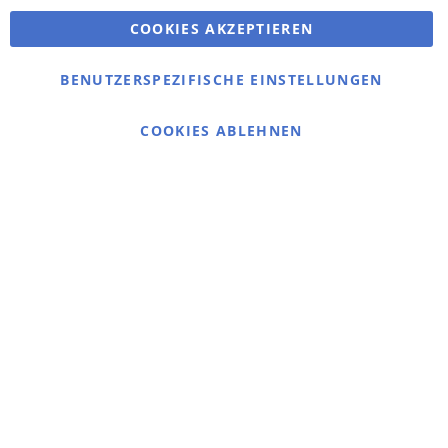
COOKIES AKZEPTIEREN
Bestellungen und Rücksendungen
Kontaktieren Sie uns
BENUTZERSPEZIFISCHE EINSTELLUNGEN
Cookie Einstellungen
COOKIES ABLEHNEN
© 2025 bigangeln.de