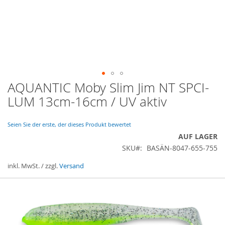
AQUANTIC Moby Slim Jim NT SPCI-
Zum
Anfang
LUM 13cm-16cm / UV aktiv
der
Bildergalerie
springen
Seien Sie der erste, der dieses Produkt bewertet
AUF LAGER
SKU
BASÄN-8047-655-755
inkl. MwSt. / zzgl.
Versand
Gruppiert
Produkte
-
Artikel