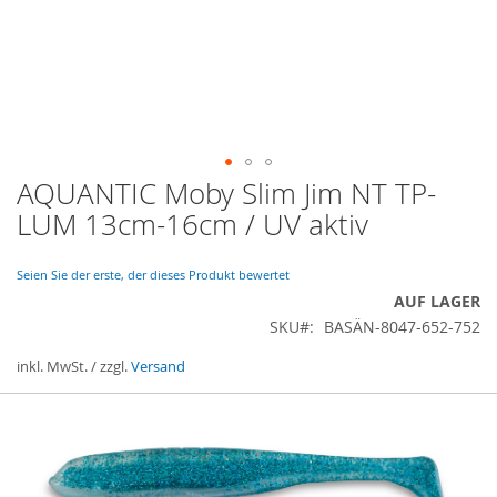
AQUANTIC Moby Slim Jim NT TP-
Zum
Anfang
LUM 13cm-16cm / UV aktiv
der
Bildergalerie
springen
Seien Sie der erste, der dieses Produkt bewertet
AUF LAGER
SKU
BASÄN-8047-652-752
inkl. MwSt. / zzgl.
Versand
Gruppiert
Produkte
-
Artikel