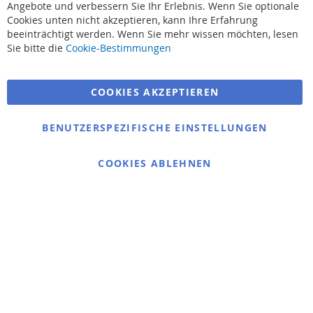
Angebote und verbessern Sie Ihr Erlebnis. Wenn Sie optionale
Cookies unten nicht akzeptieren, kann Ihre Erfahrung
beeinträchtigt werden. Wenn Sie mehr wissen möchten, lesen
Suchbegriffe
Sie bitte die
Cookie-Bestimmungen
Erweiterte Suche
COOKIES AKZEPTIEREN
Bestellungen und Rücksendungen
Kontaktieren Sie uns
BENUTZERSPEZIFISCHE EINSTELLUNGEN
Cookie Einstellungen
COOKIES ABLEHNEN
© 2025 bigangeln.de