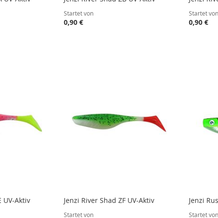
Startet von
Startet vo
0,90 €
0,90 €
STE
STE
STE
STE
E UV-Aktiv
Jenzi River Shad ZF UV-Aktiv
Jenzi Ru
Startet von
Startet vo