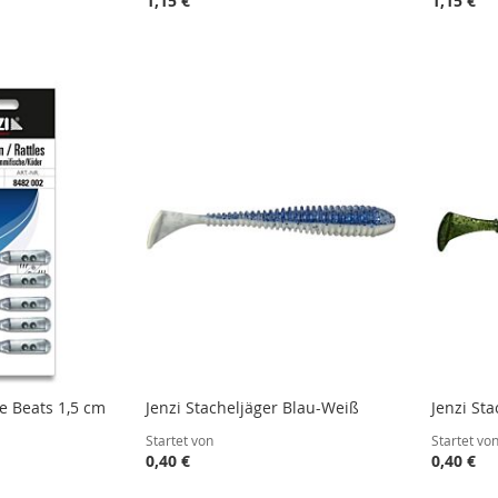
1,15 €
1,15 €
STE
STE
STE
STE
le Beats 1,5 cm
Jenzi Stacheljäger Blau-Weiß
Jenzi St
Startet von
Startet vo
0,40 €
0,40 €