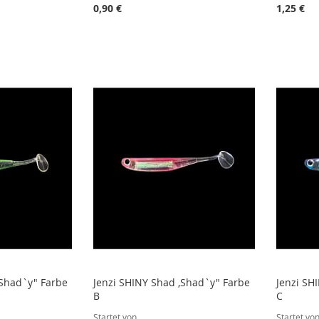
0,90 €
1,25 €
STE
STE
STE
STE
,Shad`y" Farbe
Jenzi SHINY Shad ,Shad`y" Farbe
Jenzi SH
B
C
Startet von
Startet vo