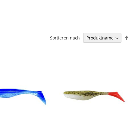
In
Sortieren nach
ab
Re