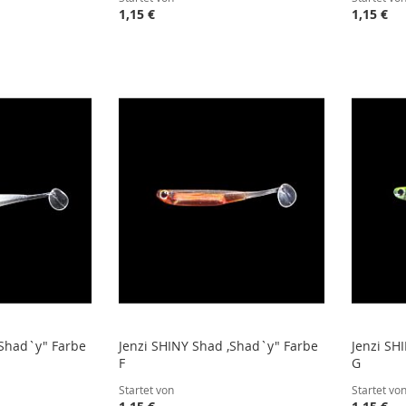
1,15 €
1,15 €
STE
STE
STE
STE
,Shad`y" Farbe
Jenzi SHINY Shad ,Shad`y" Farbe
Jenzi SH
F
G
Startet von
Startet vo