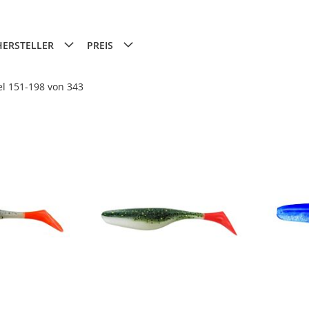
HERSTELLER
PREIS
el
151
-
198
von
343