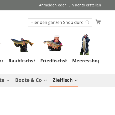
Anmelden
Ein Konto erstellen
Suche
Mein W
Suche
hop
Raubfischshop
Friedfischshop
Meeresshop
te
Boote & Co
Zielfisch