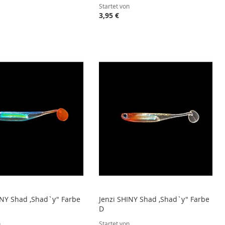
Startet von
3,95 €
INY Shad ,Shad`y" Farbe
Jenzi SHINY Shad ,Shad`y" Farbe
D
n
Startet von