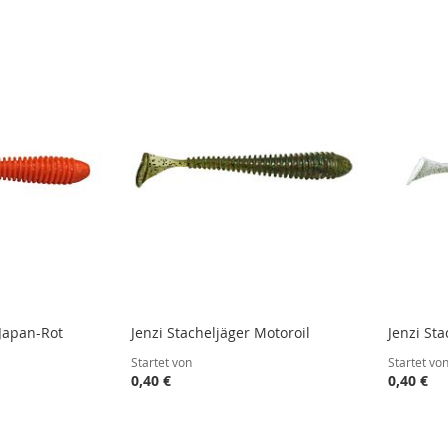
STE
STE
STE
STE
 Japan-Rot
Jenzi Stacheljäger Motoroil
Jenzi St
Startet von
Startet vo
0,40 €
0,40 €