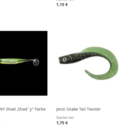
1,15 €
INY Shad ,Shad`y" Farbe
Jenzi Snake Tail Twister
Startet von
1,75 €
n