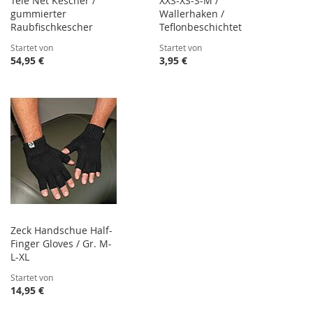
Tele Net Kescher /
XXS-XS-S-M /
gummierter
Wallerhaken /
Raubfischkescher
Teflonbeschichtet
Startet von
Startet von
54,95 €
3,95 €
Zeck Handschue Half-
Finger Gloves / Gr. M-
L-XL
Startet von
14,95 €