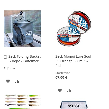
Zeck Folding Bucket
Zeck Momoi Lure Soul
In
& Rope / Falteimer
PE Orange 300m /8-
den
fach
Warenkorb
19,95 €
Startet von
67,00 €
ZUR
ZUR
WUNSCHLISTE
VERGLEICHSLISTE
ZUR
ZUR
HINZUFÜGEN
HINZUFÜGEN
WUNSCHLISTE
VERGLEICHSLISTE
HINZUFÜGEN
HINZUFÜGEN