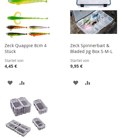
Zeck Quappie 8cm 4
Zeck Spinnerbait &
Stück
Bladed Jig Box S-M-L
Startet von
Startet von
4,45 €
9,95 €
ZUR
ZUR
ZUR
ZUR
WUNSCHLISTE
VERGLEICHSLISTE
WUNSCHLISTE
VERGLEICHSLISTE
HINZUFÜGEN
HINZUFÜGEN
HINZUFÜGEN
HINZUFÜGEN