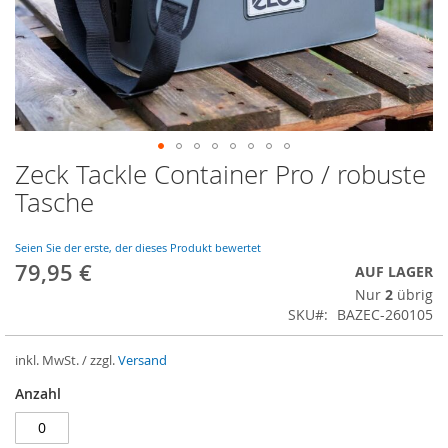
Zeck Tackle Container Pro / robuste
Zum
Anfang
Tasche
der
Bildergalerie
springen
Seien Sie der erste, der dieses Produkt bewertet
79,95 €
AUF LAGER
Nur
2
übrig
SKU
BAZEC-260105
inkl. MwSt. / zzgl.
Versand
Anzahl