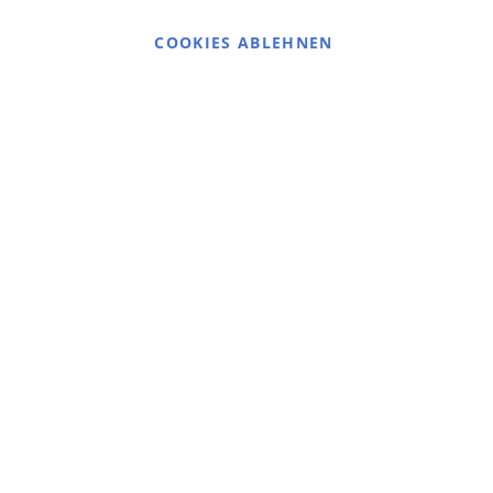
Cookie Einstellungen
COOKIES ABLEHNEN
© 2025 bigangeln.de