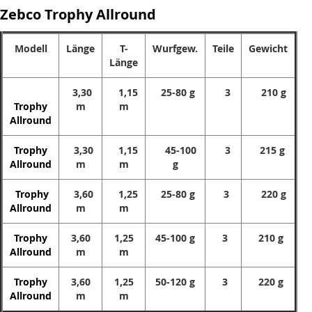
Zebco Trophy Allround
Modell
Länge
T-
Wurfgew.
Teile
Gewicht
Länge
3,30
1,15
25-80 g
3
210 g
Trophy
m
m
Allround
Trophy
3,30
1,15
45-100
3
215 g
Allround
m
m
g
Trophy
3,60
1,25
25-80 g
3
220 g
Allround
m
m
Trophy
3,60
1,25
45-100 g
3
210 g
Allround
m
m
Trophy
3,60
1,25
50-120 g
3
220 g
Allround
m
m