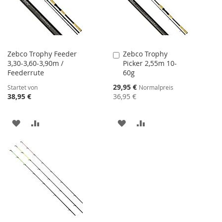
Zebco Trophy Feeder
Zebco Trophy
In
3,30-3,60-3,90m /
Picker 2,55m 10-
den
Feederrute
60g
Warenkorb
Sonderangebot
29,95 €
Startet von
Normalpreis
38,95 €
36,95 €
ZUR
ZUR
ZUR
ZUR
WUNSCHLISTE
VERGLEICHSLISTE
WUNSCHLISTE
VERGLEICHSLISTE
HINZUFÜGEN
HINZUFÜGEN
HINZUFÜGEN
HINZUFÜGEN