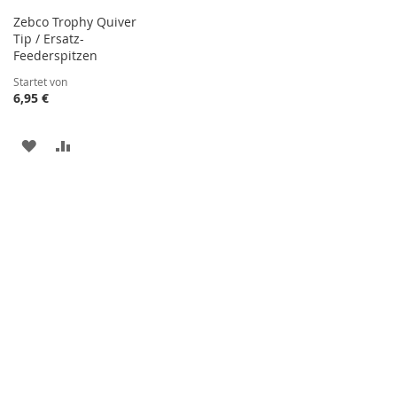
Zebco Trophy Quiver
Tip / Ersatz-
Feederspitzen
Startet von
6,95 €
ZUR
ZUR
WUNSCHLISTE
VERGLEICHSLISTE
HINZUFÜGEN
HINZUFÜGEN