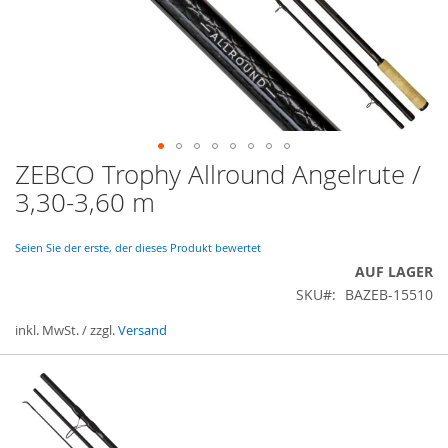
ZEBCO Trophy Allround Angelrute /
Zum
Anfang
3,30-3,60 m
der
Bildergalerie
springen
Seien Sie der erste, der dieses Produkt bewertet
AUF LAGER
SKU
BAZEB-15510
inkl. MwSt. / zzgl.
Versand
Gruppiert
Produkte
-
Artikel