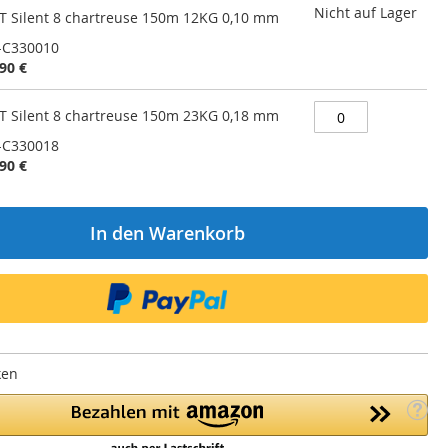
Nicht auf Lager
T Silent 8 chartreuse 150m 12KG 0,10 mm
-C330010
90 €
T Silent 8 chartreuse 150m 23KG 0,18 mm
-C330018
90 €
In den Warenkorb
ken