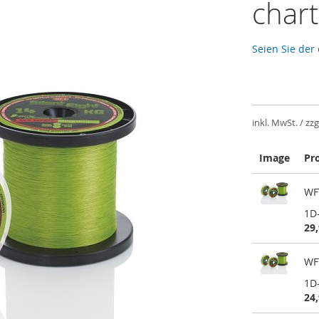
chart
Seien Sie der
inkl. MwSt. / zzg
Image
Pr
Gruppiert
WF
Produkte
-
1D
Artikel
29,
WF
1D
24,