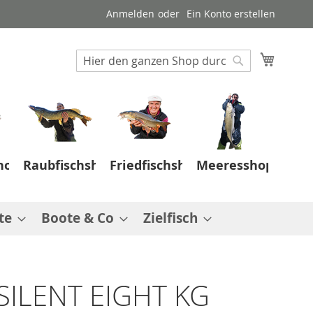
Anmelden
Ein Konto erstellen
Suche
Mein W
Suche
hop
Raubfischshop
Friedfischshop
Meeresshop
te
Boote & Co
Zielfisch
SILENT EIGHT KG