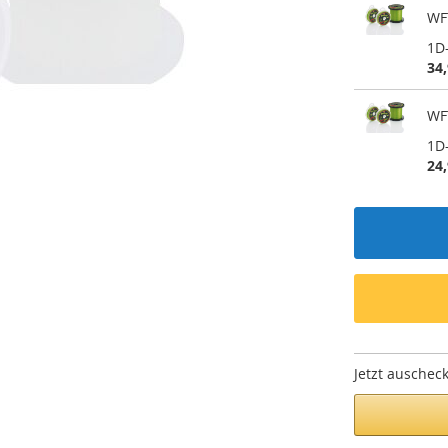
WF
1D
34,
WF
1D
24,
Jetzt auschec