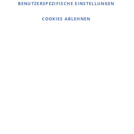
Kontaktieren Sie uns
BENUTZERSPEZIFISCHE EINSTELLUNGEN
Cookie Einstellungen
COOKIES ABLEHNEN
© 2025 bigangeln.de