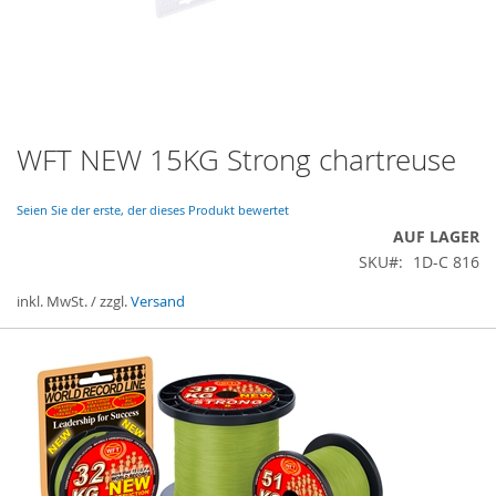
WFT NEW 15KG Strong chartreuse
Zum
Anfang
der
Seien Sie der erste, der dieses Produkt bewertet
Bildergalerie
AUF LAGER
springen
SKU
1D-C 816
inkl. MwSt. / zzgl.
Versand
Gruppiert
Produkte
-
Artikel