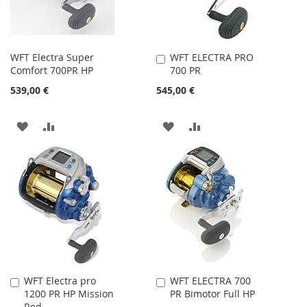
WFT Electra Super
WFT ELECTRA PRO
In
Comfort 700PR HP
700 PR
den
Warenkorb
539,00 €
545,00 €
ZUR
ZUR
ZUR
ZUR
WUNSCHLISTE
VERGLEICHSLISTE
WUNSCHLISTE
VERGLEICHSLISTE
HINZUFÜGEN
HINZUFÜGEN
HINZUFÜGEN
HINZUFÜGEN
WFT Electra pro
WFT ELECTRA 700
In
In
1200 PR HP Mission
PR Bimotor Full HP
den
den
Red