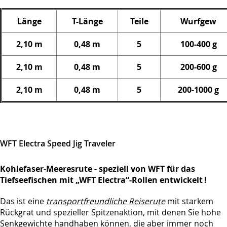
Länge
T-Länge
Teile
Wurfgew
2,10 m
0,48 m
5
100-400 g
2,10 m
0,48 m
5
200-600 g
2,10 m
0,48 m
5
200-1000 g
WFT Electra Speed Jig Traveler
Kohlefaser-Meeresrute - speziell von WFT für das
Tiefseefischen mit „WFT Electra“-Rollen entwickelt !
Das ist eine
transportfreundliche Reiserute
mit starkem
Rückgrat und spezieller Spitzenaktion, mit denen Sie hohe
Senkgewichte handhaben können, die aber immer noch