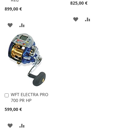
Warenkorb
Warenkorb
825,00 €
899,00 €
ZUR
ZUR
ZUR
ZUR
WUNSCHLISTE
VERGLEICHSLISTE
WUNSCHLISTE
VERGLEICHSLISTE
HINZUFÜGEN
HINZUFÜGEN
HINZUFÜGEN
HINZUFÜGEN
WFT ELECTRA PRO
In
700 PR HP
den
Warenkorb
599,00 €
ZUR
ZUR
WUNSCHLISTE
VERGLEICHSLISTE