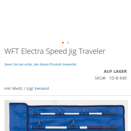
WFT Electra Speed Jig Traveler
Zum
Anfang
der
Seien Sie der erste, der dieses Produkt bewertet
Bildergalerie
AUF LAGER
springen
SKU
1D-B 640
inkl. MwSt. / zzgl.
Versand
Gruppiert
Produkte
-
Artikel