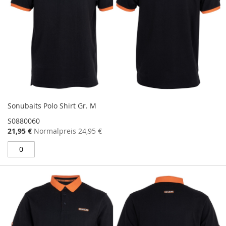
Sonubaits Polo Shirt Gr. M
S0880060
Sonderangebot
21,95 €
Normalpreis
24,95 €