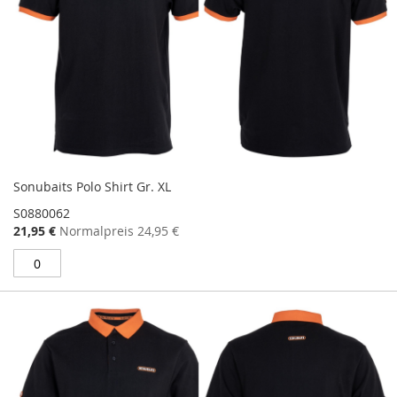
Sonubaits Polo Shirt Gr. XL
S0880062
Sonderangebot
21,95 €
Normalpreis
24,95 €