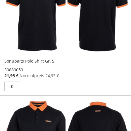
Sonubaits Polo Shirt Gr. S
S0880059
Sonderangebot
21,95 €
Normalpreis
24,95 €