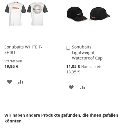
HINZUFÜGEN
HINZUFÜGEN
Sonubaits WHITE T-
Sonubaits
In
SHIRT
Lightweight
den
Waterproof Cap
Warenkorb
Startet von
Sonderangebot
19,95 €
11,95 €
Normalpreis
13,95 €
ZUR
ZUR
ZUR
ZUR
WUNSCHLISTE
VERGLEICHSLISTE
WUNSCHLISTE
VERGLEICHSLISTE
HINZUFÜGEN
HINZUFÜGEN
HINZUFÜGEN
HINZUFÜGEN
Wir haben andere Produkte gefunden, die Ihnen gefallen
könnten!