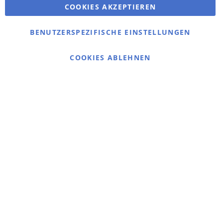
COOKIES AKZEPTIEREN
Bestellungen und Rücksendungen
Kontaktieren Sie uns
BENUTZERSPEZIFISCHE EINSTELLUNGEN
Cookie Einstellungen
COOKIES ABLEHNEN
© 2025 bigangeln.de