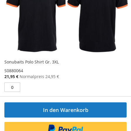
Sonubaits Polo Shirt Gr. 3XL
S0880064
Sonderangebot
21,95 €
Normalpreis
24,95 €
In den Warenkorb