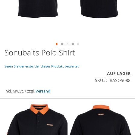
Sonubaits Polo Shirt
Zum
Anfang
der
Seien Sie der erste, der dieses Produkt bewertet
Bildergalerie
AUF LAGER
springen
SKU
BASOS088
inkl. MwSt. / zzgl.
Versand
Gruppiert
Produkte
-
Artikel