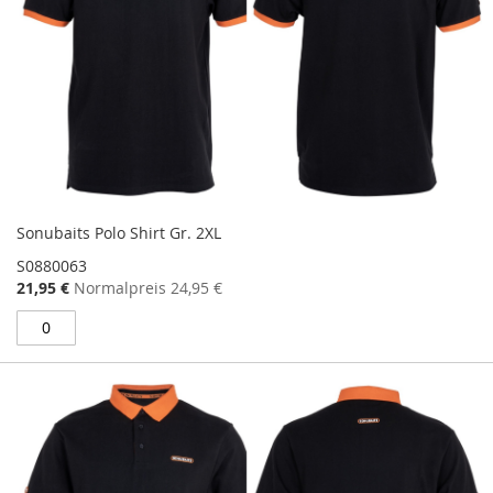
Sonubaits Polo Shirt Gr. 2XL
S0880063
Sonderangebot
21,95 €
Normalpreis
24,95 €