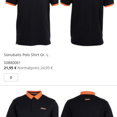
Sonubaits Polo Shirt Gr. L
S0880061
Sonderangebot
21,95 €
Normalpreis
24,95 €