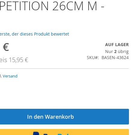
ETITION 26CM M -
 erste, der dieses Produkt bewertet
 €
ngebot
AUF LAGER
Nur
2
übrig
SKU
BASEN-43624
eis
15,95 €
l.
Versand
In den Warenkorb