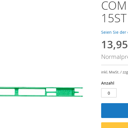
COMP
15ST
Seien Sie der
13,95
Sondera
Normalpr
inkl. MwSt. / zzg
Anzahl