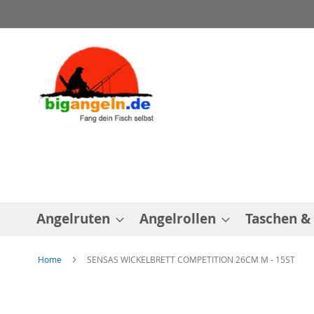
Direkt
zum
Inhalt
Angelruten
Angelrollen
Taschen &
Home
SENSAS WICKELBRETT COMPETITION 26CM M - 15ST
Zum
Ende