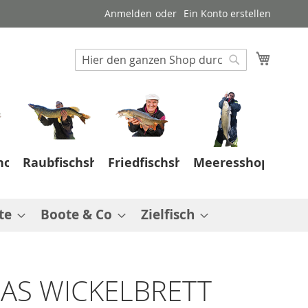
Anmelden
Ein Konto erstellen
Suche
Mein W
Suche
hop
Raubfischshop
Friedfischshop
Meeresshop
te
Boote & Co
Zielfisch
AS WICKELBRETT