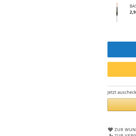
BA
2,9
Jetzt auschec
ZUR WUN
ZUR VER