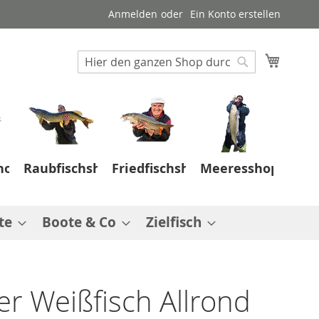
Anmelden
Ein Konto erstellen
Suche
Mein W
Suche
hop
Raubfischshop
Friedfischshop
Meeresshop
te
Boote & Co
Zielfisch
r Weißfisch Allrond