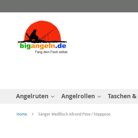
Direkt
zum
Inhalt
Angelruten
Angelrollen
Taschen &
Home
Sänger Weißfisch Allrond Pose / Stipppose
Zum
Ende