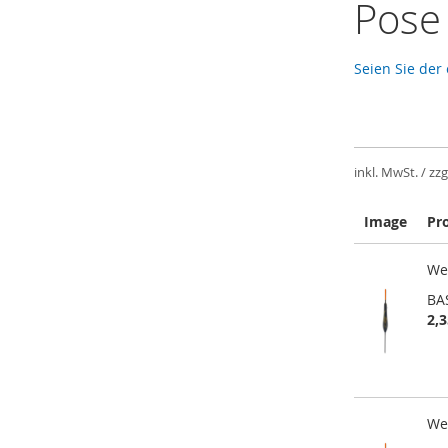
Pose
Seien Sie der
inkl. MwSt. / zzg
Image
Pr
Gruppiert
Wei
Produkte
-
BA
Artikel
2,3
Wei