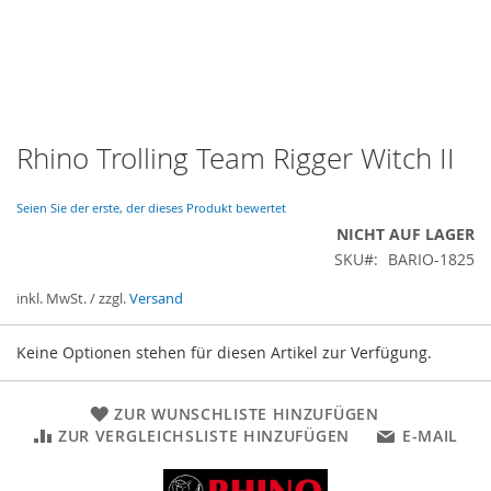
Rhino Trolling Team Rigger Witch II
Zum
Anfang
der
Seien Sie der erste, der dieses Produkt bewertet
Bildergalerie
NICHT AUF LAGER
springen
SKU
BARIO-1825
inkl. MwSt. / zzgl.
Versand
Gruppiert
Keine Optionen stehen für diesen Artikel zur Verfügung.
Produkte
-
Artikel
ZUR WUNSCHLISTE HINZUFÜGEN
ZUR VERGLEICHSLISTE HINZUFÜGEN
E-MAIL