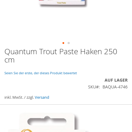
Quantum Trout Paste Haken 250
Zum
Anfang
cm
der
Bildergalerie
springen
Seien Sie der erste, der dieses Produkt bewertet
AUF LAGER
SKU
BAQUA-4746
inkl. MwSt. / zzgl.
Versand
Gruppiert
Produkte
-
Artikel