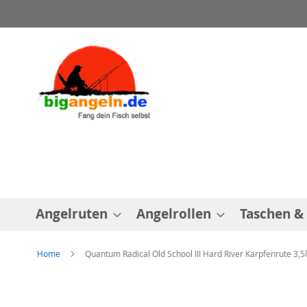
Direkt
zum
Inhalt
Angelruten
Angelrollen
Taschen &
Home
Quantum Radical Old School III Hard River Karpfenrute 3,5
Zum
Ende