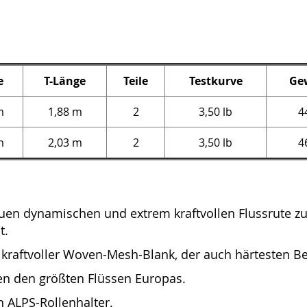
e
T-Länge
Teile
Testkurve
Ge
m
1,88 m
2
3,50 lb
4
m
2,03 m
2
3,50 lb
4
euen dynamischen und extrem kraftvollen Flussrute zu
t.
ehr kraftvoller Woven-Mesh-Blank, der auch härtesten
den den größten Flüssen Europas.
 ALPS-Rollenhalter.