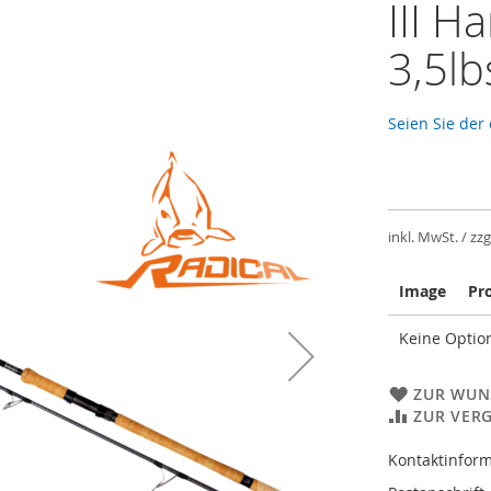
III H
3,5lb
Seien Sie der
inkl. MwSt. / zzg
Image
Pr
Gruppiert
Keine Option
Produkte
-
Artikel
ZUR WUN
ZUR VER
Kontaktinform