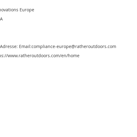
novations Europe
3A
e Adresse: Email:compliance-europe@ratheroutdoors.com
tps://www.ratheroutdoors.com/en/home