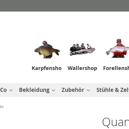
Karpfenshop
Wallershop
Forellens
 Co
Bekleidung
Zubehör
Stühle & Zel
lbs
Quan