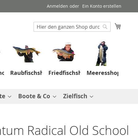
Anmelden
Ein Konto erstellen
Suche
Mein W
Suche
hop
Raubfischshop
Friedfischshop
Meeresshop
te
Boote & Co
Zielfisch
tum Radical Old School