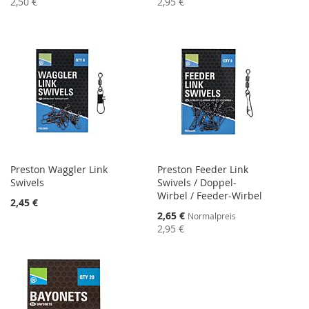
2,50 €
2,95 €
Preston Waggler Link
Preston Feeder Link
Swivels
Swivels / Doppel-
Wirbel / Feeder-Wirbel
2,45 €
Sonderangebot
2,65 €
Normalpreis
2,95 €