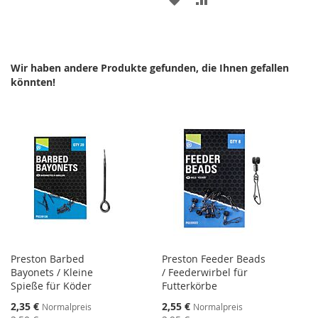
HINZUFÜGEN
HINZUFÜGEN
WUNSCHLISTE
VERGLEICHSLISTE
HINZUFÜGEN
HINZUFÜGEN
Wir haben andere Produkte gefunden, die Ihnen gefallen
könnten!
Preston Barbed
Preston Feeder Beads
Bayonets / Kleine
/ Feederwirbel für
Spieße für Köder
Futterkörbe
Sonderangebot
Sonderangebot
2,35 €
2,55 €
Normalpreis
Normalpreis