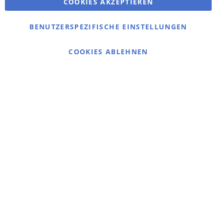
COOKIES AKZEPTIEREN
Bestellungen und Rücksendungen
Kontaktieren Sie uns
BENUTZERSPEZIFISCHE EINSTELLUNGEN
Cookie Einstellungen
COOKIES ABLEHNEN
© 2025 bigangeln.de