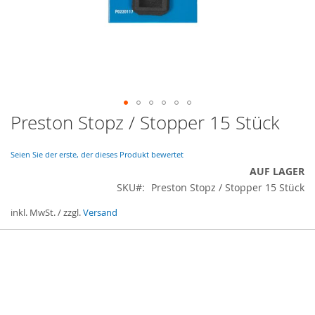
Preston Stopz / Stopper 15 Stück
Zum
Anfang
der
Seien Sie der erste, der dieses Produkt bewertet
Bildergalerie
AUF LAGER
springen
SKU
Preston Stopz / Stopper 15 Stück
inkl. MwSt. / zzgl.
Versand
Gruppiert
Produkte
-
Artikel