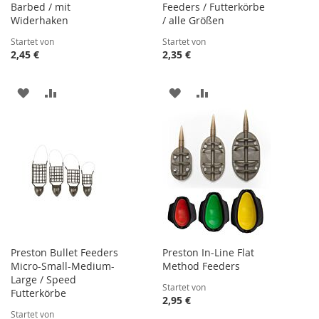
Barbed / mit
Feeders / Futterkörbe
Widerhaken
/ alle Größen
Startet von
Startet von
2,45 €
2,35 €
ZUR
ZUR
ZUR
ZUR
WUNSCHLISTE
VERGLEICHSLISTE
WUNSCHLISTE
VERGLEICHSLISTE
HINZUFÜGEN
HINZUFÜGEN
HINZUFÜGEN
HINZUFÜGEN
Preston Bullet Feeders
Preston In-Line Flat
Micro-Small-Medium-
Method Feeders
Large / Speed
Startet von
Futterkörbe
2,95 €
Startet von