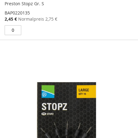
Preston Stopz Gr. S
BAP0220135
Sonderangebot
2,45 €
Normalpreis
2,75 €