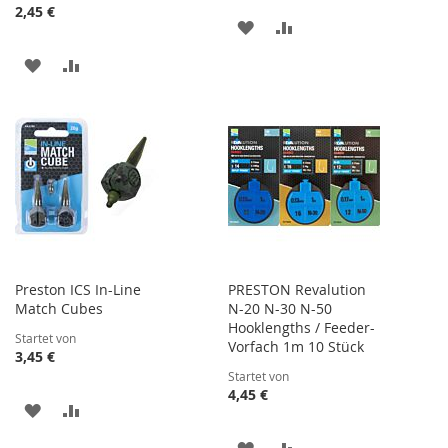
2,45 €
ZUR
ZUR
WUNSCHLISTE
VERGLEICHSLISTE
ZUR
ZUR
HINZUFÜGEN
HINZUFÜGEN
WUNSCHLISTE
VERGLEICHSLISTE
HINZUFÜGEN
HINZUFÜGEN
Preston ICS In-Line
PRESTON Revalution
Match Cubes
N-20 N-30 N-50
Hooklengths / Feeder-
Startet von
Vorfach 1m 10 Stück
3,45 €
Startet von
4,45 €
ZUR
ZUR
WUNSCHLISTE
VERGLEICHSLISTE
ZUR
ZUR