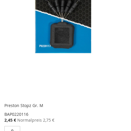
Preston Stopz Gr. M
BAP0220116
Sonderangebot
2,45 €
Normalpreis
2,75 €