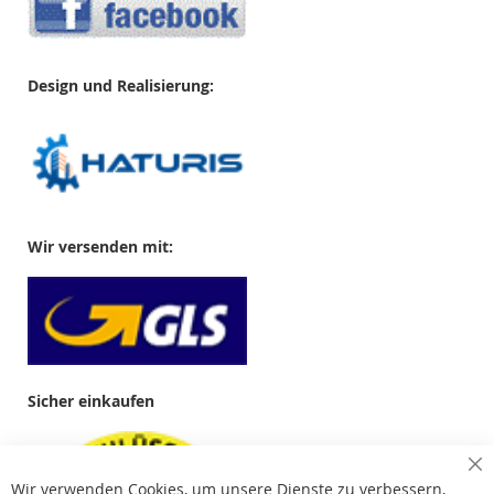
Design und Realisierung:
Wir versenden mit:
Sicher einkaufen
Cl
Wir verwenden Cookies, um unsere Dienste zu verbessern,
Co