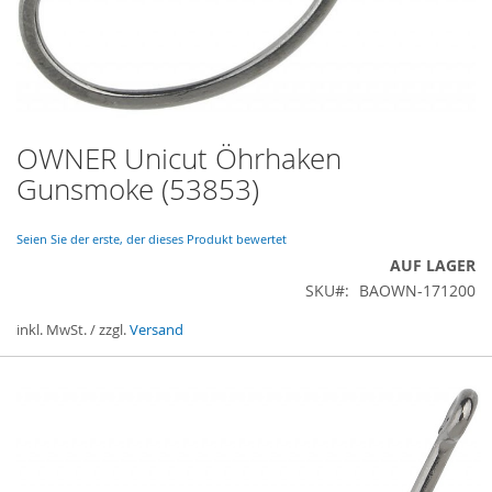
OWNER Unicut Öhrhaken
Zum
Anfang
Gunsmoke (53853)
der
Bildergalerie
springen
Seien Sie der erste, der dieses Produkt bewertet
AUF LAGER
SKU
BAOWN-171200
inkl. MwSt. / zzgl.
Versand
Gruppiert
Produkte
-
Artikel