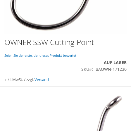
OWNER SSW Cutting Point
Zum
Anfang
der
Seien Sie der erste, der dieses Produkt bewertet
Bildergalerie
AUF LAGER
springen
SKU
BAOWN-171230
inkl. MwSt. / zzgl.
Versand
Gruppiert
Produkte
-
Artikel