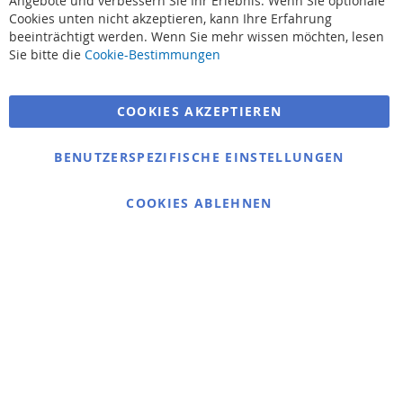
Angebote und verbessern Sie Ihr Erlebnis. Wenn Sie optionale
Cookies unten nicht akzeptieren, kann Ihre Erfahrung
beeinträchtigt werden. Wenn Sie mehr wissen möchten, lesen
Suchbegriffe
Sie bitte die
Cookie-Bestimmungen
Erweiterte Suche
COOKIES AKZEPTIEREN
Bestellungen und Rücksendungen
Kontaktieren Sie uns
BENUTZERSPEZIFISCHE EINSTELLUNGEN
Cookie Einstellungen
COOKIES ABLEHNEN
© 2025 bigangeln.de