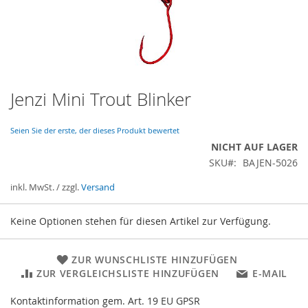
Jenzi Mini Trout Blinker
Zum
Anfang
der
Seien Sie der erste, der dieses Produkt bewertet
Bildergalerie
NICHT AUF LAGER
springen
SKU
BAJEN-5026
inkl. MwSt. / zzgl.
Versand
Gruppiert
Keine Optionen stehen für diesen Artikel zur Verfügung.
Produkte
-
Artikel
ZUR WUNSCHLISTE HINZUFÜGEN
ZUR VERGLEICHSLISTE HINZUFÜGEN
E-MAIL
Kontaktinformation gem. Art. 19 EU GPSR