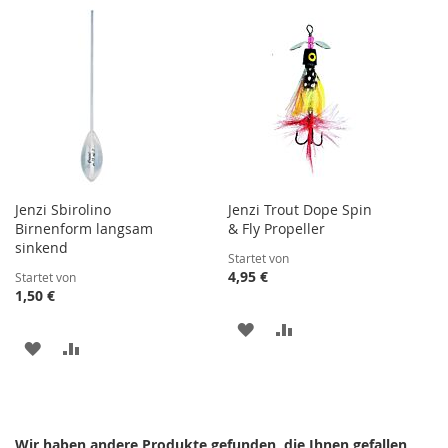
WUNSCHLISTE
VERGLEICHSLISTE
HINZUFÜGEN
HINZUFÜGEN
HINZUFÜGEN
HINZUFÜGEN
Jenzi Sbirolino
Jenzi Trout Dope Spin
Birnenform langsam
& Fly Propeller
sinkend
Startet von
4,95 €
Startet von
1,50 €
ZUR
ZUR
ZUR
ZUR
WUNSCHLISTE
VERGLEICHSLISTE
WUNSCHLISTE
VERGLEICHSLISTE
HINZUFÜGEN
HINZUFÜGEN
HINZUFÜGEN
HINZUFÜGEN
Wir haben andere Produkte gefunden, die Ihnen gefallen