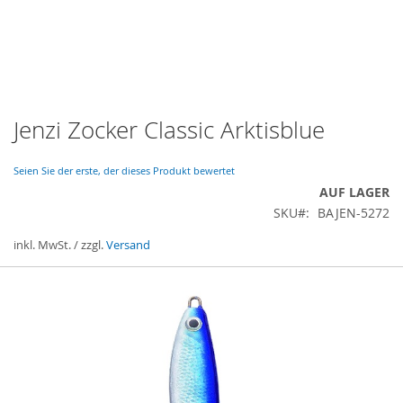
Jenzi Zocker Classic Arktisblue
Zum
Anfang
der
Seien Sie der erste, der dieses Produkt bewertet
Bildergalerie
AUF LAGER
springen
SKU
BAJEN-5272
inkl. MwSt. / zzgl.
Versand
Gruppiert
Produkte
-
Artikel