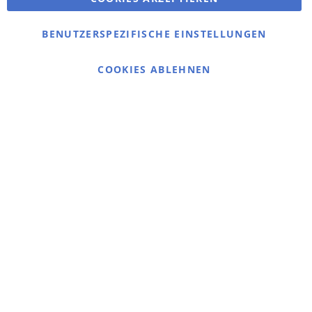
Bestellungen und Rücksendungen
Kontaktieren Sie uns
BENUTZERSPEZIFISCHE EINSTELLUNGEN
Cookie Einstellungen
COOKIES ABLEHNEN
© 2025 bigangeln.de