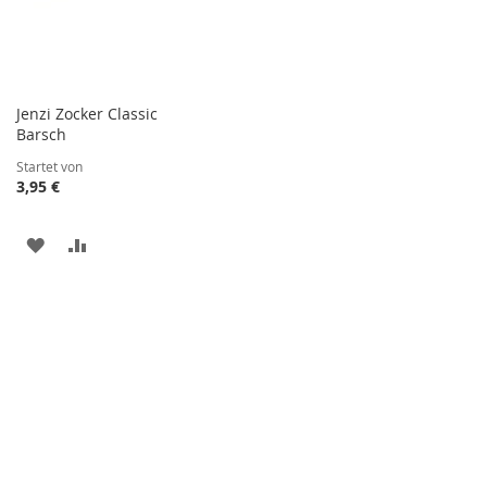
Jenzi Zocker Classic
Barsch
Startet von
3,95 €
ZUR
ZUR
WUNSCHLISTE
VERGLEICHSLISTE
HINZUFÜGEN
HINZUFÜGEN