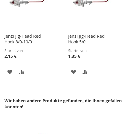
Jenzi Jig-Head Red
Jenzi Jig-Head Red
Hook 8/0-10/0
Hook 5/0
Startet von
Startet von
2,15 €
1,35 €
ZUR
ZUR
ZUR
ZUR
WUNSCHLISTE
VERGLEICHSLISTE
WUNSCHLISTE
VERGLEICHSLISTE
HINZUFÜGEN
HINZUFÜGEN
HINZUFÜGEN
HINZUFÜGEN
Wir haben andere Produkte gefunden, die Ihnen gefallen
könnten!