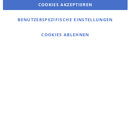
COOKIES AKZEPTIEREN
Bestellungen und Rücksendungen
Kontaktieren Sie uns
BENUTZERSPEZIFISCHE EINSTELLUNGEN
Cookie Einstellungen
COOKIES ABLEHNEN
© 2025 bigangeln.de