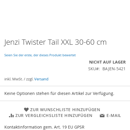
Jenzi Twister Tail XXL 30-60 cm
Zum
Anfang
der
Seien Sie der erste, der dieses Produkt bewertet
Bildergalerie
NICHT AUF LAGER
springen
SKU
BAJEN-5421
inkl. MwSt. / zzgl.
Versand
Gruppiert
Keine Optionen stehen für diesen Artikel zur Verfügung.
Produkte
-
Artikel
ZUR WUNSCHLISTE HINZUFÜGEN
ZUR VERGLEICHSLISTE HINZUFÜGEN
E-MAIL
Kontaktinformation gem. Art. 19 EU GPSR