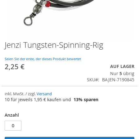
Jenzi Tungsten-Spinning-Rig
Zum
Anfang
der
Seien Sie der erste, der dieses Produkt bewertet
Bildergalerie
2,25 €
AUF LAGER
springen
Nur
5
übrig
SKU
BAJEN-7190845
inkl. MwSt. / zzgl.
Versand
10 für jeweils
1,95 €
kaufen und
13
% sparen
Anzahl