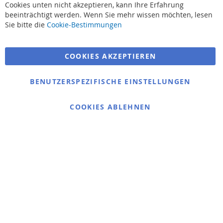
Cookies unten nicht akzeptieren, kann Ihre Erfahrung
beeinträchtigt werden. Wenn Sie mehr wissen möchten, lesen
Suchbegriffe
Sie bitte die
Cookie-Bestimmungen
Erweiterte Suche
COOKIES AKZEPTIEREN
Bestellungen und Rücksendungen
Kontaktieren Sie uns
BENUTZERSPEZIFISCHE EINSTELLUNGEN
Cookie Einstellungen
COOKIES ABLEHNEN
© 2025 bigangeln.de